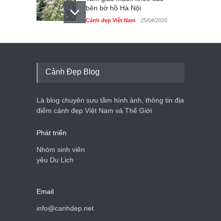
bên bờ hồ Hà Nội
Cảnh đẹp Việt Nam
25/04/2020
Bán đảo Sơn Trà sẽ là khu
du lịch quốc gia
Cảnh đẹp Việt Nam
24/04/2020
Cảnh Đẹp Blog
Những món ăn đồng quê
dân dã ở Sài Gòn
Là blog chuyên sưu tầm hình ảnh, thông tin địa
Cảnh đẹp Việt Nam
25/04/2020
điểm cảnh đẹp Việt Nam và Thế Giới
Phát triển
Nhóm sinh viên
yêu Du Lịch
Email
info@canhdep.net