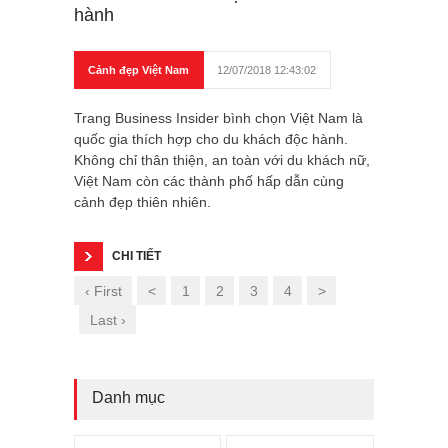
hành
Cảnh đẹp Việt Nam
12/07/2018 12:43:02
Trang Business Insider bình chọn Việt Nam là
quốc gia thích hợp cho du khách độc hành.
Không chỉ thân thiện, an toàn với du khách nữ,
Việt Nam còn các thành phố hấp dẫn cùng
cảnh đẹp thiên nhiên.
CHI TIẾT
‹ First
<
1
2
3
4
>
Last ›
Danh mục