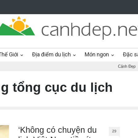
hế Giới
Địa điểm du lịch
Món ngon
Đặc s
Cảnh Đẹp
g tổng cục du lịch
‘Không có chuyện du
29