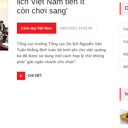
lịch Việt Nam tiền ít
D
còn chơi sang’
Cảnh đẹp Việt Nam
04/01/2017 14:52:06
Cả
Cả
Tổng cục trưởng Tổng cục Du lịch Nguyễn Văn
Tuấn khẳng định toàn bộ kinh phí cho việc quảng
Đặ
bá đã được sử dụng một cách hợp lý chứ không
phải "giải ngân nhanh cho nhàn".
Mó
CHI TIẾT
M