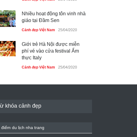
Nhiều hoạt động tôn vinh nhà
giáo tại Đầm Sen
Cảnh đẹp Việt Nam
25/04/2020
Giới trẻ Hà Nội được miễn
phí vé vào cửa festival Ẩm
thực Italy
Cảnh đẹp Việt Nam
25/04/2020
Tam giác mạch khoe sắc bên
bờ hồ Hà Nội
Cảnh đẹp Việt Nam
25/04/2020
ừ khóa cảnh đẹp
Bán đảo Sơn Trà sẽ là khu
du lịch quốc gia
 điểm du lịch nha trang
Cảnh đẹp Việt Nam
24/04/2020