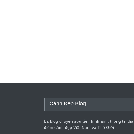
Cảnh Đẹp Blog
Là blog chuyên sưu tầm hình ảnh, thông tin địa
điểm cảnh đẹp Việt Nam và Thế Giới