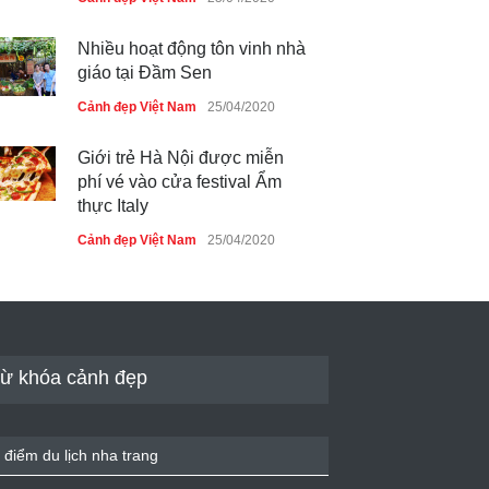
Nhiều hoạt động tôn vinh nhà
giáo tại Đầm Sen
Cảnh đẹp Việt Nam
25/04/2020
Giới trẻ Hà Nội được miễn
phí vé vào cửa festival Ẩm
thực Italy
Cảnh đẹp Việt Nam
25/04/2020
Tam giác mạch khoe sắc bên
bờ hồ Hà Nội
Cảnh đẹp Việt Nam
25/04/2020
ừ khóa cảnh đẹp
Bán đảo Sơn Trà sẽ là khu
du lịch quốc gia
 điểm du lịch nha trang
Cảnh đẹp Việt Nam
24/04/2020