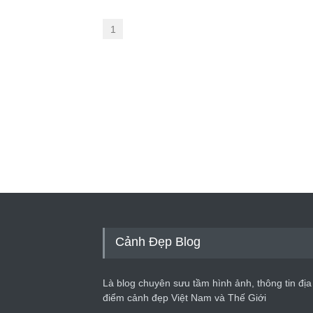
1
Cảnh Đẹp Blog
Là blog chuyên sưu tầm hình ảnh, thông tin địa
điểm cảnh đẹp Việt Nam và Thế Giới