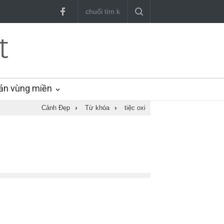
ản vùng miền
Cảnh Đẹp
›
Từ khóa
›
tiệc oxi