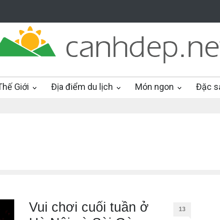
hế Giới
Địa điểm du lịch
Món ngon
Đặc s
Vui chơi cuối tuần ở
13