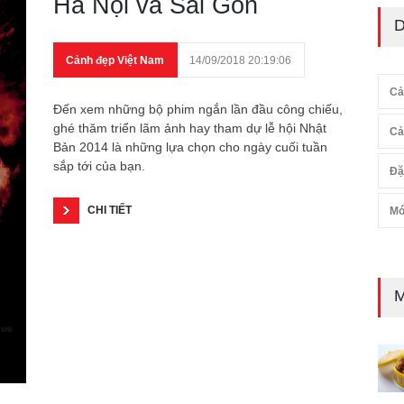
Hà Nội và Sài Gòn
D
Cảnh đẹp Việt Nam
14/09/2018 20:19:06
Cả
Đến xem những bộ phim ngắn lần đầu công chiếu,
ghé thăm triển lãm ảnh hay tham dự lễ hội Nhật
Cả
Bản 2014 là những lựa chọn cho ngày cuối tuần
sắp tới của bạn.
Đặ
CHI TIẾT
Mó
M