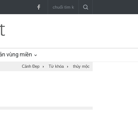
ản vùng miền
Cảnh Đẹp
›
Từ khóa
›
thủy mộc