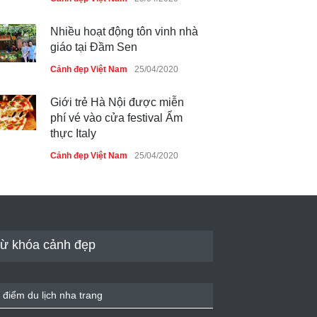
Nhiều hoạt động tôn vinh nhà
giáo tại Đầm Sen
Cảnh đẹp Việt Nam
25/04/2020
Giới trẻ Hà Nội được miễn
phí vé vào cửa festival Ẩm
thực Italy
Cảnh đẹp Việt Nam
25/04/2020
Tam giác mạch khoe sắc bên
bờ hồ Hà Nội
Cảnh đẹp Việt Nam
25/04/2020
ừ khóa cảnh đẹp
Bán đảo Sơn Trà sẽ là khu
du lịch quốc gia
 điểm du lịch nha trang
Cảnh đẹp Việt Nam
24/04/2020