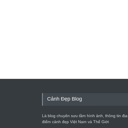
Cảnh Đẹp Blog
Là blog chuyên sưu tầm hình ảnh, thông tin địa
điểm cảnh đẹp Việt Nam và Thế Giới