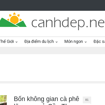
hế Giới
Địa điểm du lịch
Món ngon
Đặc s
Bốn không gian cà phê
81