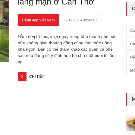
lãng mạn ở Cần Thơ
D
Cảnh đẹp Việt Nam
22/12/2016 00:49:01
Cả
Nằm ở vị trí thuận lợi ngay trung tâm thành phố, sở
hữu không gian thoáng đãng cùng các thức uống
Cả
khá ngon. Bạn có thể tham khảo các quán cà phê
sau nếu đang có ý định hẹn hò cho một buổi tối ấm
Đặ
áp.
Mó
CHI TIẾT
M