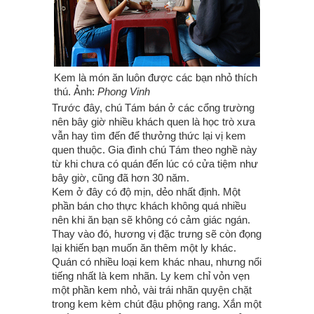
Kem là món ăn luôn được các bạn nhỏ thích
thú. Ảnh:
Phong Vinh
Trước đây, chú Tám bán ở các cổng trường
nên bây giờ nhiều khách quen là học trò xưa
vẫn hay tìm đến để thưởng thức lại vị kem
quen thuộc. Gia đình chú Tám theo nghề này
từ khi chưa có quán đến lúc có cửa tiệm như
bây giờ, cũng đã hơn 30 năm.
Kem ở đây có độ mịn, dẻo nhất định. Một
phần bán cho thực khách không quá nhiều
nên khi ăn bạn sẽ không có cảm giác ngán.
Thay vào đó, hương vị đặc trưng sẽ còn đọng
lại khiến bạn muốn ăn thêm một ly khác.
Quán có nhiều loại kem khác nhau, nhưng nổi
tiếng nhất là kem nhãn. Ly kem chỉ vỏn vẹn
một phần kem nhỏ, vài trái nhãn quyện chặt
trong kem kèm chút đậu phộng rang. Xắn một