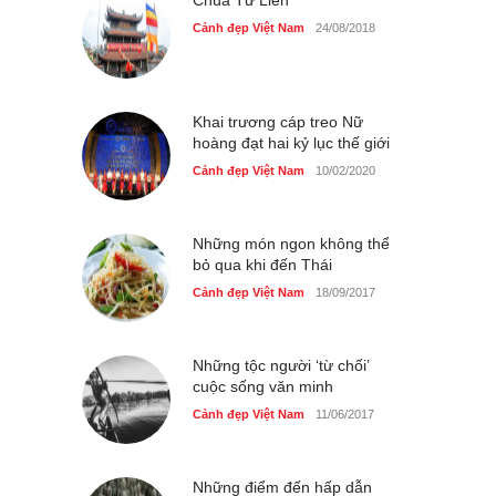
Chùa Tứ Liên
Cảnh đẹp Việt Nam
24/08/2018
Những món ăn đồng quê
dân dã ở Sài Gòn
Cảnh đẹp Việt Nam
25/04/2020
Khai trương cáp treo Nữ
hoàng đạt hai kỷ lục thế giới
Cảnh đẹp Việt Nam
10/02/2020
Những món ngon không thể
bỏ qua khi đến Thái
Cảnh đẹp Việt Nam
18/09/2017
Những tộc người ‘từ chối’
cuộc sống văn minh
Cảnh đẹp Việt Nam
11/06/2017
Những điểm đến hấp dẫn