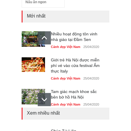
Nấu ăn ngon
Mới nhất
Nhiều hoạt động tôn vinh
nhà giáo tại Đầm Sen
Cảnh đẹp Việt Nam
25/04/2020
Giới trẻ Hà Nội được miễn
phí vé vào cửa festival Ẩm
thực Italy
Cảnh đẹp Việt Nam
25/04/2020
Tam giác mạch khoe sắc
bên bờ hồ Hà Nội
Cảnh đẹp Việt Nam
25/04/2020
Xem nhiều nhất
Bán đảo Sơn Trà sẽ là khu
du lịch quốc gia
Cảnh đẹp Việt Nam
24/04/2020