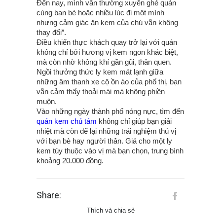
Đến nay, mình vẫn thường xuyên ghé quán
cùng bạn bè hoặc nhiều lúc đi một mình
nhưng cảm giác ăn kem của chú vẫn không
thay đổi”.
Điều khiến thực khách quay trở lại với quán
không chỉ bởi hương vị kem ngon khác biệt,
mà còn nhờ không khí gần gũi, thân quen.
Ngồi thưởng thức ly kem mát lạnh giữa
những âm thanh xe cộ ồn ào của phố thị, bạn
vẫn cảm thấy thoải mái mà không phiền
muộn.
Vào những ngày thành phố nóng nực, tìm đến
quán kem chú tám
không chỉ giúp bạn giải
nhiệt mà còn để lại những trải nghiệm thú vị
với bạn bè hay người thân. Giá cho một ly
kem tùy thuộc vào vị mà bạn chọn, trung bình
khoảng 20.000 đồng.
Share:
Thích và chia sẻ