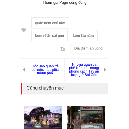
Tham gia Page cộng đồng
quán kem chú tám
kem nhãn sài gòn
kem lâu năm
Địa điểm ăn uống
Những quán cà
Độc đáo quán trà
phê kiến trúc mang
‘cổ’ mộc mạc giữa
phong cách Tây ấn
thành phố
tượng ở Sài Gòn
Cùng chuyên mục