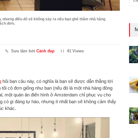
Cả
 nhưng điều đó sẽ không xảy ra nếu bạn ghé thăm nhà hàng
ách đơn.
M
Sưu tầm bởi
Cảnh đẹp
41 Views
g
hỏi bạn câu này, có nghĩa là bạn sẽ được dẫn thẳng tới
 tối cô đơn giống như bạn (nếu đó là một nhà hàng đông
l, một quán ăn điển hình ở Amsterdam chỉ phục vụ cho
g có gì đáng tự hào, nhưng ít nhất bạn sẽ không cảm thấy
úc khác.