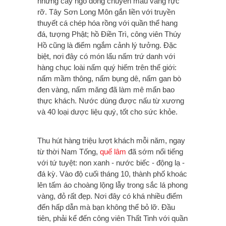
những cây ngô đồng chuyển màu vàng rực
rỡ. Tây Sơn Long Môn gắn liền với truyền
thuyết cá chép hóa rồng với quần thể hang
đá, tượng Phật; hồ Điền Trì, công viên Thúy
Hồ cũng là điểm ngắm cảnh lý tưởng. Đặc
biệt, nơi đây có món lẩu nấm trứ danh với
hàng chục loài nấm quý hiếm trên thế giới:
nấm mầm thông, nấm bụng dê, nấm gan bò
đen vàng, nấm măng đã làm mê mẩn bao
thực khách. Nước dùng được nấu từ xương
và 40 loại dược liệu quý, tốt cho sức khỏe.
Thu hút hàng triệu lượt khách mỗi năm, ngay
từ thời Nam Tống,
quế lâm
đã sớm nổi tiếng
với tứ tuyệt: non xanh - nước biếc - động lạ -
đá kỳ. Vào độ cuối tháng 10, thành phố khoác
lên tấm áo choàng lộng lẫy trong sắc lá phong
vàng, đỏ rất đẹp. Nơi đây có khá nhiều điểm
đến hấp dẫn mà bạn không thể bỏ lỡ. Đầu
tiên, phải kể đến công viên Thất Tinh với quần