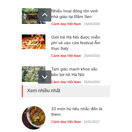
Nhiều hoạt động tôn vinh
nhà giáo tại Đầm Sen
Cảnh đẹp Việt Nam
25/04/2020
Giới trẻ Hà Nội được miễn
phí vé vào cửa festival Ẩm
thực Italy
Cảnh đẹp Việt Nam
25/04/2020
Tam giác mạch khoe sắc
bên bờ hồ Hà Nội
Cảnh đẹp Việt Nam
25/04/2020
Xem nhiều nhất
Bán đảo Sơn Trà sẽ là khu
du lịch quốc gia
Cảnh đẹp Việt Nam
10 món hủ tiếu nhắc đến là
24/04/2020
thèm
Những món ăn đồng quê
Cảnh đẹp Việt Nam
11/01/2017
dân dã ở Sài Gòn