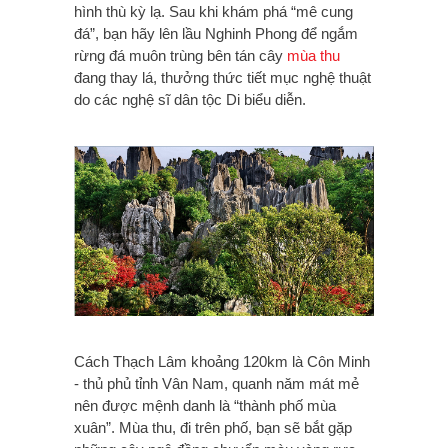
hình thù kỳ lạ. Sau khi khám phá “mê cung
đá”, bạn hãy lên lầu Nghinh Phong để ngắm
rừng đá muôn trùng bên tán cây
mùa thu
đang thay lá, thưởng thức tiết mục nghệ thuật
do các nghệ sĩ dân tộc Di biểu diễn.
Cách Thạch Lâm khoảng 120km là Côn Minh
- thủ phủ tỉnh Vân Nam, quanh năm mát mẻ
nên được mệnh danh là “thành phố mùa
xuân”. Mùa thu, đi trên phố, bạn sẽ bắt gặp