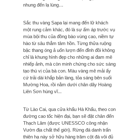
nhung đến lạ lùng…
Sắc thu vàng Sapa lại mang đến lữ khách
một rung cảm khác, đó là sự ấm áp trước vụ
mùa bội thu của đồng bào vùng cao, niềm tự
hào từ sâu thẳm tâm hồn. Từng thửa ruộng
bậc thang óng ả uốn lượn đến đỉnh đồi không
chỉ là khung hình đẹp cho những ai đam mê
nhiếp ảnh, mà còn minh chứng cho sức sáng
tạo thú vị của bà con. Màu vàng mê mải ấy
cứ trải dài khắp bản làng, tỏa sáng bên suối
Mường Hoa, rồi nằm dưới chân dãy Hoàng
Liên Sơn hùng vĩ...
Từ Lào Cai, qua cửa khẩu Hà Khẩu, theo con
đường cao tốc hiện đại, bạn sẽ đặt chân đến
Thạch Lâm (được UNESSCO công nhận
Vườn địa chất thế giới). Rừng đá danh trấn
thiên hạ này sở hữu hàng trăm cột đá vôi đủ