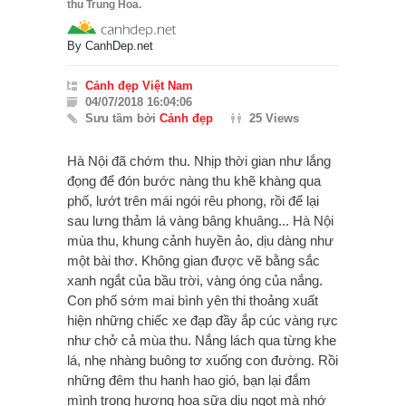
thu Trung Hoa.
By
CanhDep.net
Cảnh đẹp Việt Nam
04/07/2018 16:04:06
Sưu tầm bởi
Cảnh đẹp
25 Views
Hà Nội đã chớm thu. Nhịp thời gian như lắng
đọng để đón bước nàng thu khẽ khàng qua
phố, lướt trên mái ngói rêu phong, rồi để lại
sau lưng thảm lá vàng bâng khuâng... Hà Nội
mùa thu, khung cảnh huyền ảo, dịu dàng như
một bài thơ. Không gian được vẽ bằng sắc
xanh ngắt của bầu trời, vàng óng của nắng.
Con phố sớm mai bình yên thi thoảng xuất
hiện những chiếc xe đạp đầy ắp cúc vàng rực
như chở cả mùa thu. Nắng lách qua từng khe
lá, nhẹ nhàng buông tơ xuống con đường. Rồi
những đêm thu hanh hao gió, bạn lại đắm
mình trong hương hoa sữa dịu ngọt mà nhớ