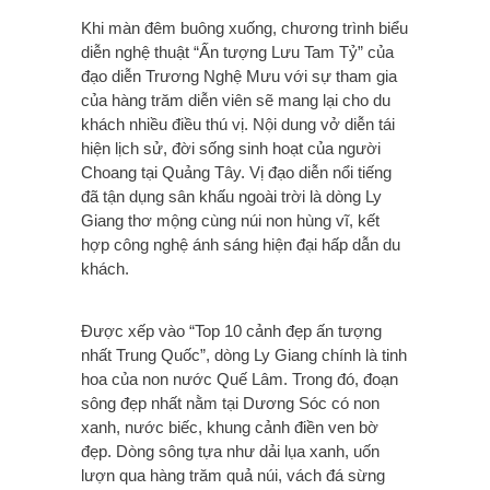
Khi màn đêm buông xuống, chương trình biểu
diễn nghệ thuật “Ấn tượng Lưu Tam Tỷ” của
đạo diễn Trương Nghệ Mưu với sự tham gia
của hàng trăm diễn viên sẽ mang lại cho du
khách nhiều điều thú vị. Nội dung vở diễn tái
hiện lịch sử, đời sống sinh hoạt của người
Choang tại Quảng Tây. Vị đạo diễn nổi tiếng
đã tận dụng sân khấu ngoài trời là dòng Ly
Giang thơ mộng cùng núi non hùng vĩ, kết
hợp công nghệ ánh sáng hiện đại hấp dẫn du
khách.
Được xếp vào “Top 10 cảnh đẹp ấn tượng
nhất Trung Quốc”, dòng Ly Giang chính là tinh
hoa của non nước Quế Lâm. Trong đó, đoạn
sông đẹp nhất nằm tại Dương Sóc có non
xanh, nước biếc, khung cảnh điền ven bờ
đẹp. Dòng sông tựa như dải lụa xanh, uốn
lượn qua hàng trăm quả núi, vách đá sừng