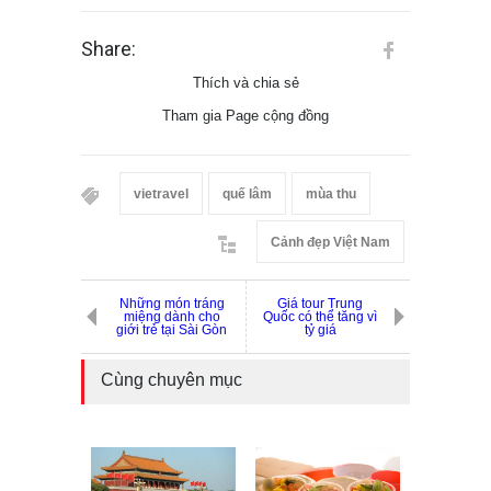
Share:
Thích và chia sẻ
Tham gia Page cộng đồng
vietravel
quế lâm
mùa thu
Cảnh đẹp Việt Nam
Những món tráng
Giá tour Trung
miệng dành cho
Quốc có thể tăng vì
giới trẻ tại Sài Gòn
tỷ giá
Cùng chuyên mục