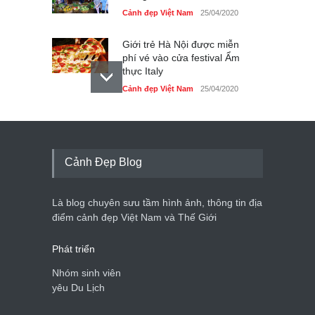
Cảnh đẹp Việt Nam
25/04/2020
Giới trẻ Hà Nội được miễn
phí vé vào cửa festival Ẩm
thực Italy
Cảnh đẹp Việt Nam
25/04/2020
Tam giác mạch khoe sắc
bên bờ hồ Hà Nội
Cảnh đẹp Việt Nam
25/04/2020
Cảnh Đẹp Blog
Bán đảo Sơn Trà sẽ là khu
du lịch quốc gia
Là blog chuyên sưu tầm hình ảnh, thông tin địa
Cảnh đẹp Việt Nam
24/04/2020
điểm cảnh đẹp Việt Nam và Thế Giới
Phát triển
Nhóm sinh viên
yêu Du Lịch