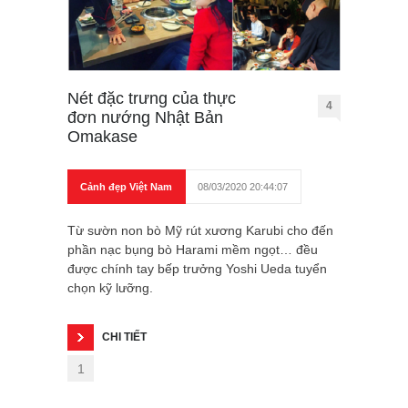
Nét đặc trưng của thực
4
đơn nướng Nhật Bản
Omakase
Cảnh đẹp Việt Nam
08/03/2020 20:44:07
Từ sườn non bò Mỹ rút xương Karubi cho đến
phần nạc bụng bò Harami mềm ngọt… đều
được chính tay bếp trưởng Yoshi Ueda tuyển
chọn kỹ lưỡng.
CHI TIẾT
1