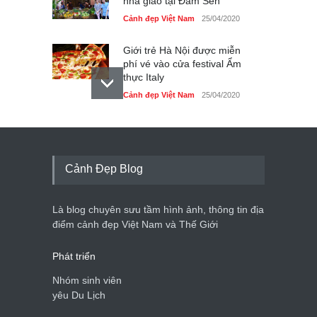
nhà giáo tại Đầm Sen
Cảnh đẹp Việt Nam
25/04/2020
Giới trẻ Hà Nội được miễn
phí vé vào cửa festival Ẩm
thực Italy
Cảnh đẹp Việt Nam
25/04/2020
Tam giác mạch khoe sắc
bên bờ hồ Hà Nội
Cảnh đẹp Việt Nam
25/04/2020
Cảnh Đẹp Blog
Bán đảo Sơn Trà sẽ là khu
du lịch quốc gia
Là blog chuyên sưu tầm hình ảnh, thông tin địa
Cảnh đẹp Việt Nam
24/04/2020
điểm cảnh đẹp Việt Nam và Thế Giới
Phát triển
Nhóm sinh viên
yêu Du Lịch