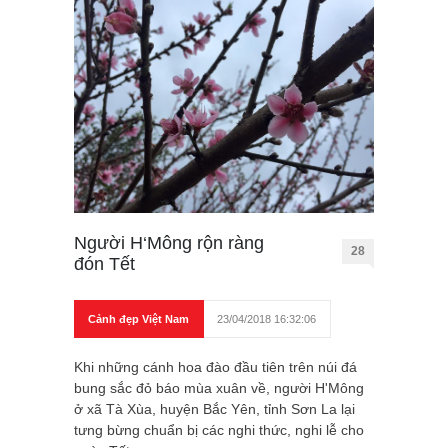
Người H‘Mông rộn ràng
28
đón Tết
Cảnh đẹp Việt Nam
23/04/2018 16:32:06
Khi những cánh hoa đào đầu tiên trên núi đá
bung sắc đỏ báo mùa xuân về, người H'Mông
ở xã Tà Xùa, huyện Bắc Yên, tỉnh Sơn La lại
tưng bừng chuẩn bị các nghi thức, nghi lễ cho