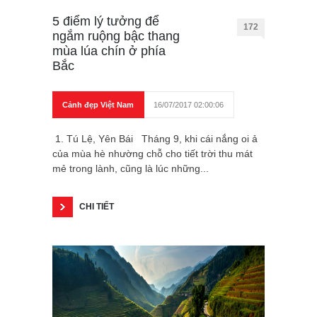
5 điểm lý tưởng để
172
ngắm ruộng bậc thang
mùa lúa chín ở phía
Bắc
Cảnh đẹp Việt Nam
16/07/2017 02:00:06
1. Tú Lệ, Yên Bái Tháng 9, khi cái nắng oi ả
của mùa hè nhường chỗ cho tiết trời thu mát
mẻ trong lành, cũng là lúc những...
CHI TIẾT