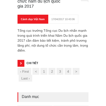
chức năm du lịch quốc
gia 2017
Cảnh đẹp Việt Nam
17/04/2017 10:43:06
Tổng cục trưởng Tổng cục Du lịch nhấn mạnh
trong quá trình triển khai Năm Du lịch quốc gia
2017 cần đảm bảo tiết kiệm, tránh phô trương
lãng phí, nội dung tổ chức cần trọng tâm, trọng
điểm.
CHI TIẾT
‹ First
<
1
2
3
4
>
Last ›
Danh mục