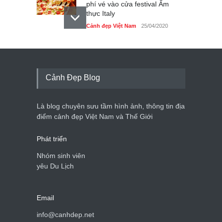
phí vé vào cửa festival Ẩm
thực Italy
Cảnh đẹp Việt Nam
25/04/2020
Tam giác mạch khoe sắc
bên bờ hồ Hà Nội
Cảnh đẹp Việt Nam
25/04/2020
Cảnh Đẹp Blog
Bán đảo Sơn Trà sẽ là khu
du lịch quốc gia
Là blog chuyên sưu tầm hình ảnh, thông tin địa
Cảnh đẹp Việt Nam
24/04/2020
điểm cảnh đẹp Việt Nam và Thế Giới
Phát triển
Nhóm sinh viên
yêu Du Lịch
Email
info@canhdep.net