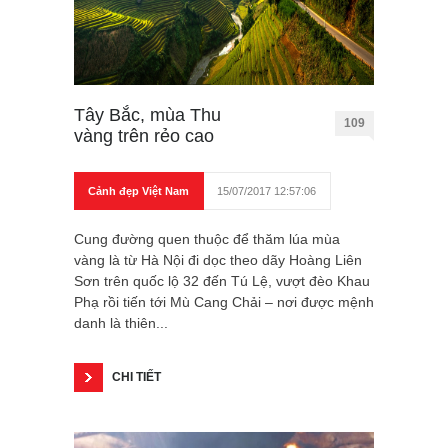
Tây Bắc, mùa Thu
109
vàng trên rẻo cao
Cảnh đẹp Việt Nam
15/07/2017 12:57:06
Cung đường quen thuộc để thăm lúa mùa
vàng là từ Hà Nội đi dọc theo dãy Hoàng Liên
Sơn trên quốc lộ 32 đến Tú Lệ, vượt đèo Khau
Phạ rồi tiến tới Mù Cang Chải – nơi được mệnh
danh là thiên...
CHI TIẾT