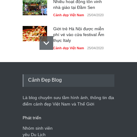
Nhiều hoạt động tôn vinh
nhà giáo tại Đầm Sen
Cảnh đẹp Việt Nam
25/04/2020
Giới trẻ Hà Nội được miễn
phí vé vào cửa festival Ẩm
thực Italy
Cảnh đẹp Việt Nam
25/04/2020
Tam giác mạch khoe sắc
bên bờ hồ Hà Nội
Cảnh đẹp Việt Nam
25/04/2020
Cảnh Đẹp Blog
Bán đảo Sơn Trà sẽ là khu
du lịch quốc gia
Là blog chuyên sưu tầm hình ảnh, thông tin địa
Cảnh đẹp Việt Nam
24/04/2020
điểm cảnh đẹp Việt Nam và Thế Giới
Phát triển
Nhóm sinh viên
yêu Du Lịch