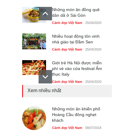
Những món ăn đồng quê
dân dã ở Sài Gòn
Cảnh đẹp Việt Nam
25/04/2020
Nhiều hoạt động tôn vinh
nhà giáo tại Đầm Sen
Cảnh đẹp Việt Nam
25/04/2020
Giới trẻ Hà Nội được miễn
phí vé vào cửa festival Ẩm
thực Italy
Cảnh đẹp Việt Nam
25/04/2020
Xem nhiều nhất
Tam giác mạch khoe sắc
bên bờ hồ Hà Nội
Cảnh đẹp Việt Nam
Những món ăn khiến phố
25/04/2020
Hoàng Cầu đông nghẹt
khách
Bán đảo Sơn Trà sẽ là khu
du lịch quốc gia
Cảnh đẹp Việt Nam
08/07/2018