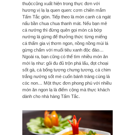
thuộccũng xuất hiện trong thực đơn với
hương vị lạ lạ quen quen: cơm chiên mắm
Tấm Tắc giòn. Tiếp theo là món canh cá ngát
nấu bần chua chua thanh mát. Nếu bạn mê
cá nướng thì đừng quên gọi món cá bớp
nướng lá gừng để thưởng thức từng miếng
cá thấm gia vị thơm ngon, nồng nồng mùi lá
gừng chấm với muối tiêu xanh độc đáo…
Ngoài ra, bạn cũng có thể tìm nhiều món ăn
mới lạ như: gỏi đu đủ trộn phá lấu, đọt choại
sốt gà, cá bống tượng chưng tương, cá chim
trắng nướng sốt mè cuốn bánh tráng cùng lá
cóc non… Một thực đơn phong phú với nhiều
món ăn ngon lạ là điểm cộng mà thực khách
dành cho nhà hàng Tấm Tắc.