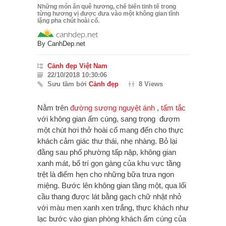
Những món ăn quê hương, chế biến tinh tế trong
từng hương vị được đưa vào một không gian tĩnh
lặng pha chút hoài cổ.
By
CanhDep.net
Cảnh đẹp Việt Nam
22/10/2018 10:30:06
Sưu tầm bởi
Cảnh đẹp
8 Views
Nằm trên
đường sương nguyệt ánh
,
tấm tắc
với không gian ấm cúng, sang trọng đượm
một chút hơi thở hoài cổ mang đến cho thực
khách cảm giác thư thái, nhẹ nhàng. Bỏ lại
đằng sau phố phường tấp nập, không gian
xanh mát, bố trí gọn gàng của khu vực tầng
trệt là điểm hẹn cho những bữa trưa ngon
miệng. Bước lên không gian tầng một, qua lối
cầu thang được lát bằng gạch chữ nhật nhỏ
với màu men xanh xen trắng, thực khách như
lạc bước vào gian phòng khách ấm cúng của