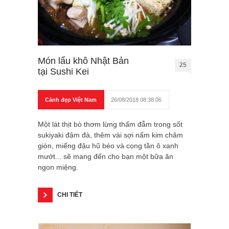
Món lẩu khô Nhật Bản
25
tại Sushi Kei
Cảnh đẹp Việt Nam
26/08/2018 08:38:06
Một lát thịt bò thơm lừng thấm đẫm trong sốt
sukiyaki đậm đà, thêm vài sợi nấm kim châm
giòn, miếng đậu hũ béo và cọng tần ô xanh
mướt... sẽ mang đến cho bạn một bữa ăn
ngon miệng.
CHI TIẾT