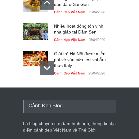
dân dã ở Sài Gòn
Cảnh đẹp Việt Nam
25/04/2020
Nhiều hoạt động tôn vinh
nhà giáo tại Đầm Sen
Cảnh đẹp Việt Nam
25/04/2020
Giới trẻ Hà Nội được miễn
phí vé vào cửa festival Ẩm
thực Italy
Cảnh đẹp Việt Nam
25/04/2020
Tam giác mạch khoe sắc
bên bờ hồ Hà Nội
Cảnh đẹp Việt Nam
25/04/2020
Cảnh Đẹp Blog
Bán đảo Sơn Trà sẽ là khu
du lịch quốc gia
Là blog chuyên sưu tầm hình ảnh, thông tin địa
Cảnh đẹp Việt Nam
24/04/2020
điểm cảnh đẹp Việt Nam và Thế Giới