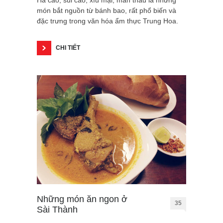
Há cảo, sủi cảo, xíu mại, màn thầu là những
món bắt nguồn từ bánh bao, rất phổ biến và
đặc trưng trong văn hóa ẩm thực Trung Hoa.
CHI TIẾT
Những món ăn ngon ở
35
Sài Thành