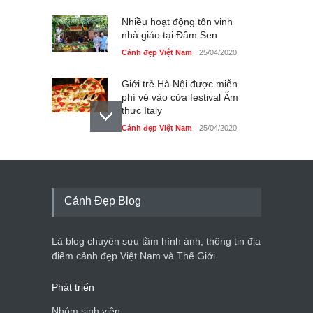
Nhiều hoạt động tôn vinh
nhà giáo tại Đầm Sen
Cảnh đẹp Việt Nam
25/04/2020
Giới trẻ Hà Nội được miễn
phí vé vào cửa festival Ẩm
thực Italy
Cảnh đẹp Việt Nam
25/04/2020
Tam giác mạch khoe sắc
bên bờ hồ Hà Nội
Cảnh đẹp Việt Nam
25/04/2020
Cảnh Đẹp Blog
Bán đảo Sơn Trà sẽ là khu
du lịch quốc gia
Là blog chuyên sưu tầm hình ảnh, thông tin địa
Cảnh đẹp Việt Nam
24/04/2020
điểm cảnh đẹp Việt Nam và Thế Giới
Phát triển
Nhóm sinh viên