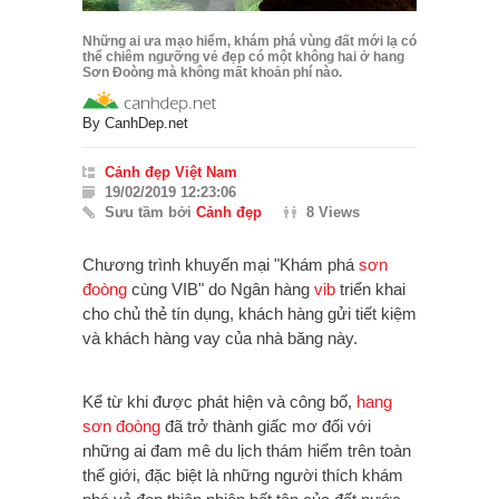
Những ai ưa mạo hiểm, khám phá vùng đất mới lạ có
thể chiêm ngưỡng vẻ đẹp có một không hai ở hang
Sơn Đoòng mà không mất khoản phí nào.
By
CanhDep.net
Cảnh đẹp Việt Nam
19/02/2019 12:23:06
Sưu tầm bởi
Cảnh đẹp
8 Views
Chương trình khuyến mại "Khám phá
sơn
đoòng
cùng VIB" do Ngân hàng
vib
triển khai
cho chủ thẻ tín dụng, khách hàng gửi tiết kiệm
và khách hàng vay của nhà băng này.
Kể từ khi được phát hiện và công bố,
hang
sơn đoòng
đã trở thành giấc mơ đối với
những ai đam mê du lịch thám hiểm trên toàn
thế giới, đặc biệt là những người thích khám