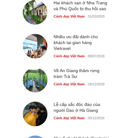
Cảnh đẹp Việt Nam
Hai khách sạn ở Nha Trang
25/04/2020
và Phú Quốc bị thu hồi sao
Bán đảo Sơn Trà sẽ là khu
Cảnh đẹp Việt Nam
31/03/2020
du lịch quốc gia
Cảnh đẹp Việt Nam
24/04/2020
Nhiều ưu đãi dành cho
khách tại gian hàng
Vietravel
Cảnh đẹp Việt Nam
08/07/2018
Về An Giang thăm rừng
tràm Trà Sư
Cảnh đẹp Việt Nam
19/12/2018
Lễ cấp sắc độc đáo của
người Dao ở Hà Giang
Cảnh đẹp Việt Nam
30/12/2016