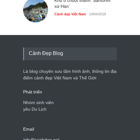
Khu ổ chuột thành ‘Santorini
xứ Hàn’
Cảnh đẹp Việt Nam
14/04/2018
Cảnh Đẹp Blog
Là blog chuyên sưu tầm hình ảnh, thông tin địa
điểm cảnh đẹp Việt Nam và Thế Giới
Phát triển
Nhóm sinh viên
yêu Du Lịch
Email
info@canhdep.net