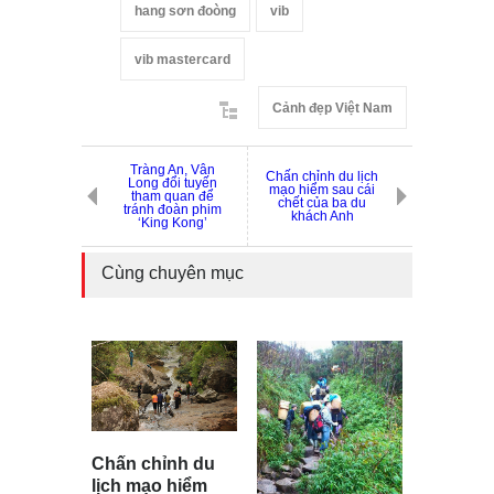
hang sơn đoòng
vib
vib mastercard
Cảnh đẹp Việt Nam
Tràng An, Vân
Chấn chỉnh du lịch
Long đổi tuyến
mạo hiểm sau cái
tham quan để
chết của ba du
tránh đoàn phim
khách Anh
‘King Kong’
Cùng chuyên mục
Chấn chỉnh du
lịch mạo hiểm