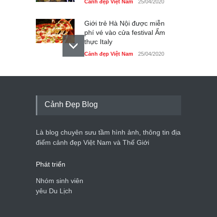
Cảnh đẹp Việt Nam
25/04/2020
Giới trẻ Hà Nội được miễn
phí vé vào cửa festival Ẩm
thực Italy
Cảnh đẹp Việt Nam
25/04/2020
Tam giác mạch khoe sắc
bên bờ hồ Hà Nội
Cảnh đẹp Việt Nam
25/04/2020
Cảnh Đẹp Blog
Bán đảo Sơn Trà sẽ là khu
du lịch quốc gia
Là blog chuyên sưu tầm hình ảnh, thông tin địa
Cảnh đẹp Việt Nam
24/04/2020
điểm cảnh đẹp Việt Nam và Thế Giới
Phát triển
Nhóm sinh viên
yêu Du Lịch