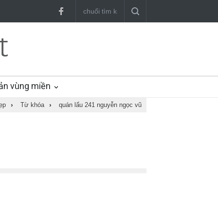
ản vùng miền
ẹp
›
Từ khóa
›
quán lẩu 241 nguyễn ngọc vũ