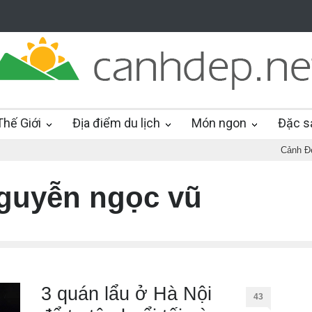
hế Giới
Địa điểm du lịch
Món ngon
Đặc s
Cảnh Đ
nguyễn ngọc vũ
3 quán lẩu ở Hà Nội
43