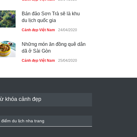
Bán đảo Sơn Trà sẽ là khu
du lịch quốc gia
Cảnh đẹp Việt Nam
24/04/2020
Những món ăn đồng quê dân
dã ở Sài Gòn
Cảnh đẹp Việt Nam
25/04/2020
Nhiều hoạt động tôn vinh nhà
giáo tại Đầm Sen
Cảnh đẹp Việt Nam
25/04/2020
ừ khóa cảnh đẹp
Giới trẻ Hà Nội được miễn
phí vé vào cửa festival Ẩm
thực Italy
 điểm du lịch nha trang
Cảnh đẹp Việt Nam
25/04/2020