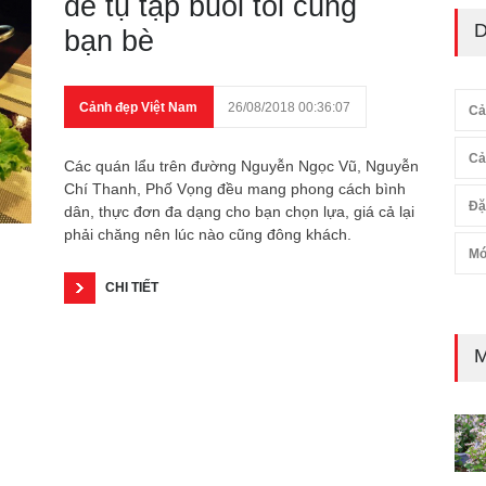
để tụ tập buổi tối cùng
D
bạn bè
Cảnh đẹp Việt Nam
26/08/2018 00:36:07
Cả
Cả
Các quán lẩu trên đường Nguyễn Ngọc Vũ, Nguyễn
Chí Thanh, Phố Vọng đều mang phong cách bình
Đặ
dân, thực đơn đa dạng cho bạn chọn lựa, giá cả lại
phải chăng nên lúc nào cũng đông khách.
Mó
CHI TIẾT
M