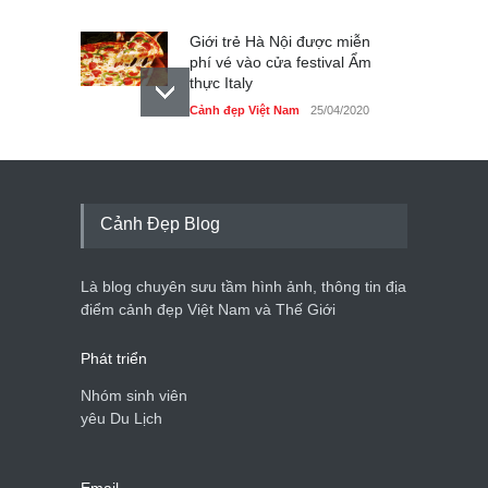
Giới trẻ Hà Nội được miễn
phí vé vào cửa festival Ẩm
thực Italy
Cảnh đẹp Việt Nam
25/04/2020
Tam giác mạch khoe sắc
bên bờ hồ Hà Nội
Cảnh đẹp Việt Nam
25/04/2020
Cảnh Đẹp Blog
Bán đảo Sơn Trà sẽ là khu
du lịch quốc gia
Là blog chuyên sưu tầm hình ảnh, thông tin địa
Cảnh đẹp Việt Nam
24/04/2020
điểm cảnh đẹp Việt Nam và Thế Giới
Phát triển
Nhóm sinh viên
yêu Du Lịch
Email