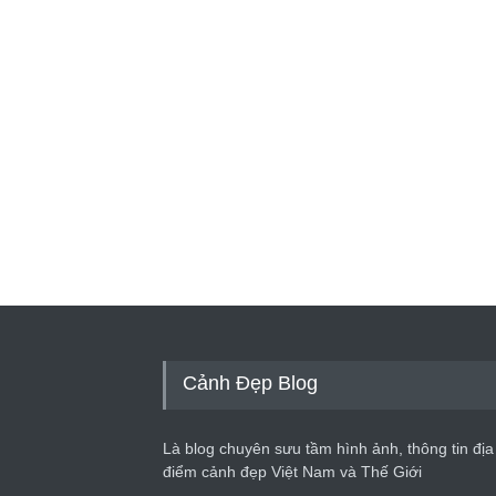
Cảnh Đẹp Blog
Là blog chuyên sưu tầm hình ảnh, thông tin địa
điểm cảnh đẹp Việt Nam và Thế Giới