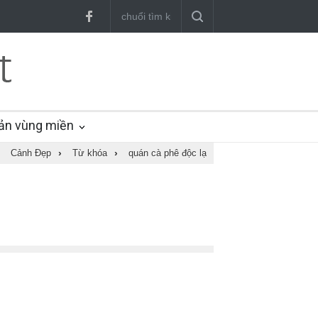
ản vùng miền
Cảnh Đẹp
›
Từ khóa
›
quán cà phê độc lạ