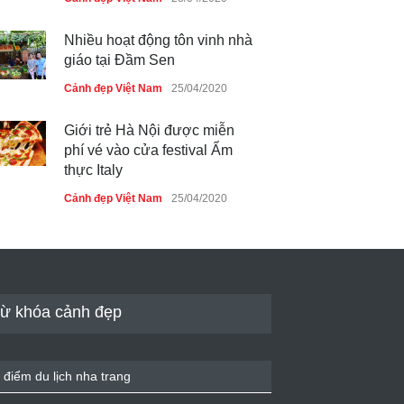
Nhiều hoạt động tôn vinh nhà
giáo tại Đầm Sen
Cảnh đẹp Việt Nam
25/04/2020
Giới trẻ Hà Nội được miễn
phí vé vào cửa festival Ẩm
thực Italy
Cảnh đẹp Việt Nam
25/04/2020
Tam giác mạch khoe sắc bên
bờ hồ Hà Nội
Cảnh đẹp Việt Nam
25/04/2020
ừ khóa cảnh đẹp
Bán đảo Sơn Trà sẽ là khu
du lịch quốc gia
 điểm du lịch nha trang
Cảnh đẹp Việt Nam
24/04/2020