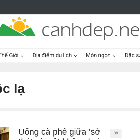
hế Giới
Địa điểm du lịch
Món ngon
Đặc s
c lạ
Uống cà phê giữa ‘sở
39