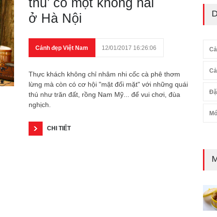
thú’ có một không hai
D
ở Hà Nội
Cảnh đẹp Việt Nam
12/01/2017 16:26:06
Cả
Cả
Thực khách không chỉ nhâm nhi cốc cà phê thơm
lừng mà còn có cơ hội "mặt đối mặt" với những quái
Đặ
thú như trăn đất, rồng Nam Mỹ... để vui chơi, đùa
nghịch.
Mó
CHI TIẾT
M