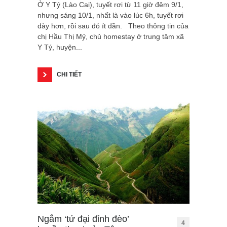
Ở Y Tý (Lào Cai), tuyết rơi từ 11 giờ đêm 9/1,
nhưng sáng 10/1, nhất là vào lúc 6h, tuyết rơi
dày hơn, rồi sau đó ít dần. Theo thông tin của
chị Hầu Thị Mỷ, chủ homestay ở trung tâm xã
Y Tý, huyện...
CHI TIẾT
Ngắm ‘tứ đại đỉnh đèo’
4