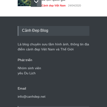
Cảnh đẹp Việt Nam
24/04/2020
Những món ăn đồng quê
dân dã ở Sài Gòn
Cảnh đẹp Việt Nam
25/04/2020
Cảnh Đẹp Blog
Nhiều hoạt động tôn vinh
nhà giáo tại Đầm Sen
Là blog chuyên sưu tầm hình ảnh, thông tin địa
Cảnh đẹp Việt Nam
25/04/2020
điểm cảnh đẹp Việt Nam và Thế Giới
Phát triển
Nhóm sinh viên
yêu Du Lịch
Email
info@canhdep.net