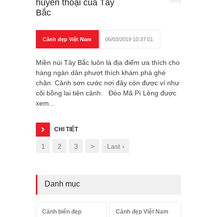
huyền thoại của Tây
Bắc
Cảnh đẹp Việt Nam
06/03/2019 10:37:01
Miền núi Tây Bắc luôn là địa điểm ưa thích cho
hàng ngàn dân phượt thích khám phá ghé
chân. Cảnh sơn cước nơi đây còn được ví như
cõi bồng lai tiên cảnh. Đèo Mã Pì Lèng được
xem...
CHI TIẾT
1
2
3
>
Last ›
Danh mục
Cảnh biển đẹp
Cảnh đẹp Việt Nam