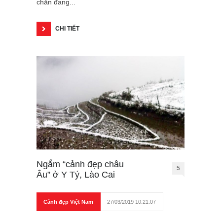
chắn đang...
CHI TIẾT
Ngắm “cảnh đẹp châu
5
Âu” ở Y Tý, Lào Cai
Cảnh đẹp Việt Nam
27/03/2019 10:21:07