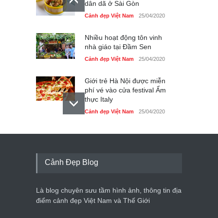
dân dã ở Sài Gòn
Cảnh đẹp Việt Nam
25/04/2020
Nhiều hoạt động tôn vinh
nhà giáo tại Đầm Sen
Cảnh đẹp Việt Nam
25/04/2020
Giới trẻ Hà Nội được miễn
phí vé vào cửa festival Ẩm
thực Italy
Cảnh đẹp Việt Nam
25/04/2020
Tam giác mạch khoe sắc
bên bờ hồ Hà Nội
Cảnh đẹp Việt Nam
25/04/2020
Cảnh Đẹp Blog
Bán đảo Sơn Trà sẽ là khu
du lịch quốc gia
Là blog chuyên sưu tầm hình ảnh, thông tin địa
Cảnh đẹp Việt Nam
24/04/2020
điểm cảnh đẹp Việt Nam và Thế Giới