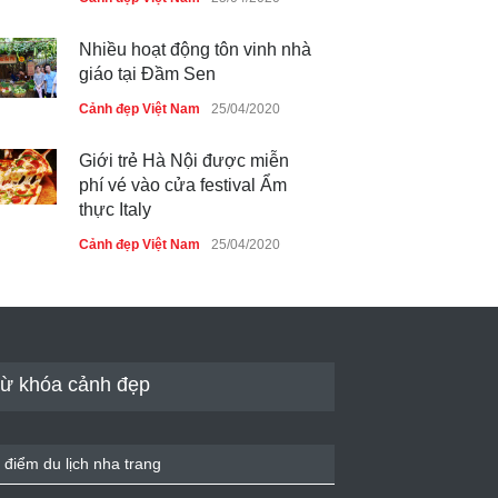
Nhiều hoạt động tôn vinh nhà
giáo tại Đầm Sen
Cảnh đẹp Việt Nam
25/04/2020
Giới trẻ Hà Nội được miễn
phí vé vào cửa festival Ẩm
thực Italy
Cảnh đẹp Việt Nam
25/04/2020
Tam giác mạch khoe sắc bên
bờ hồ Hà Nội
Cảnh đẹp Việt Nam
25/04/2020
ừ khóa cảnh đẹp
Bán đảo Sơn Trà sẽ là khu
du lịch quốc gia
 điểm du lịch nha trang
Cảnh đẹp Việt Nam
24/04/2020