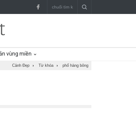
ản vùng miền
Cảnh Đẹp
›
Từ khóa
›
phố hàng bông