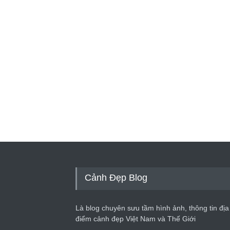
Cảnh Đẹp Blog
Là blog chuyên sưu tầm hình ảnh, thông tin địa
điểm cảnh đẹp Việt Nam và Thế Giới