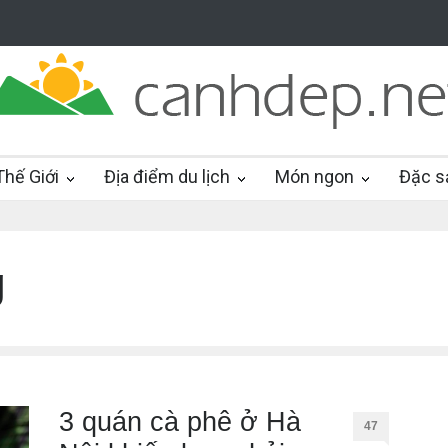
hế Giới
Địa điểm du lịch
Món ngon
Đặc s
g
3 quán cà phê ở Hà
47