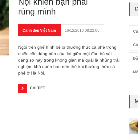
Nội khiến bạn phải
D
rùng mình
Cảnh đẹp Việt Nam
16/12/2016 08:22:06
Cả
Cả
Ngồi trên ghế hình bệ xí thưởng thức cà phê trong
chiếc cốc dáng bồn cầu, lọt giữa một đàn bò sát
Đặ
đáng sợ hay trong không gian ma quái là những trải
nghiệm khó quên bạn nên thử khi thưởng thức cà
Mó
phê ở Hà Nội.
CHI TIẾT
M