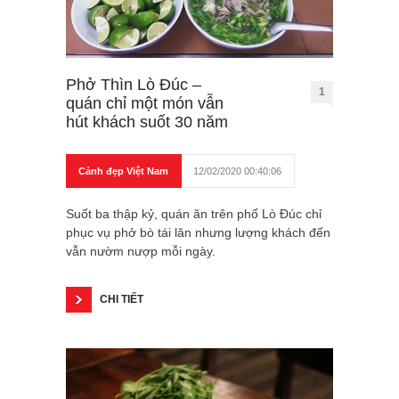
Phở Thìn Lò Đúc –
1
quán chỉ một món vẫn
hút khách suốt 30 năm
Cảnh đẹp Việt Nam
12/02/2020 00:40:06
Suốt ba thập kỷ, quán ăn trên phố Lò Đúc chỉ
phục vụ phở bò tái lăn nhưng lượng khách đến
vẫn nườm nượp mỗi ngày.
CHI TIẾT