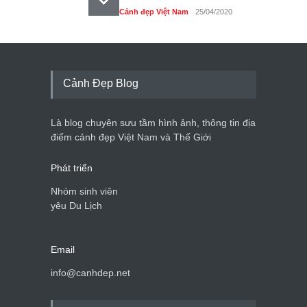
Cảnh đẹp Việt Nam
25/04/2020
Tam giác mạch khoe sắc
bên bờ hồ Hà Nội
Cảnh đẹp Việt Nam
25/04/2020
Cảnh Đẹp Blog
Bán đảo Sơn Trà sẽ là khu
du lịch quốc gia
Là blog chuyên sưu tầm hình ảnh, thông tin địa
Cảnh đẹp Việt Nam
24/04/2020
điểm cảnh đẹp Việt Nam và Thế Giới
Phát triển
Nhóm sinh viên
yêu Du Lịch
Email
info@canhdep.net