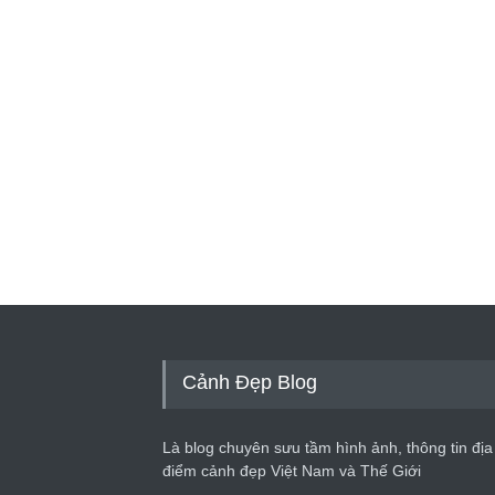
Cảnh Đẹp Blog
Là blog chuyên sưu tầm hình ảnh, thông tin địa
điểm cảnh đẹp Việt Nam và Thế Giới