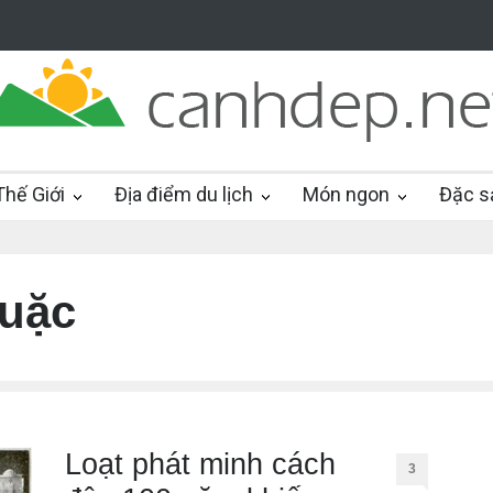
hế Giới
Địa điểm du lịch
Món ngon
Đặc s
quặc
Loạt phát minh cách
3