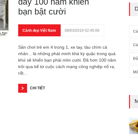
đây 100 năm khiến
D
bạn bật cười
Cảnh đẹp Việt Nam
08/03/2019 02:45:06
Cả
Cả
Sân chơi trẻ em 4 trong 1, xe tay, tàu chìm cá
nhân... là những phát minh khá kỳ quặc trong quá
Đặ
khứ sẽ khiến bạn phải mỉm cười. Đã hơn 100 năm
trôi qua kể từ cuộc cách mạng công nghiệp nổ ra,
Mó
rất...
CHI TIẾT
M