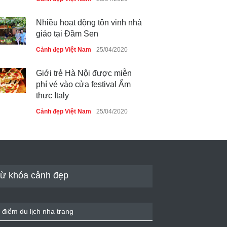
Nhiều hoạt động tôn vinh nhà
giáo tại Đầm Sen
Cảnh đẹp Việt Nam
25/04/2020
Giới trẻ Hà Nội được miễn
phí vé vào cửa festival Ẩm
thực Italy
Cảnh đẹp Việt Nam
25/04/2020
Tam giác mạch khoe sắc bên
bờ hồ Hà Nội
Cảnh đẹp Việt Nam
25/04/2020
ừ khóa cảnh đẹp
Bán đảo Sơn Trà sẽ là khu
du lịch quốc gia
 điểm du lịch nha trang
Cảnh đẹp Việt Nam
24/04/2020