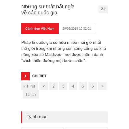
Những sự thật bất ngờ
21
về các quốc gia
Cảnh đẹp Việt Nam
29/09/2018 10:32:01
Pháp là quốc gia sở hữu nhiều múi giờ nhất
thế giới trong khi những con sóng cũng có khả
năng xóa sổ Maldives - nơi được mệnh danh
"cách thiên đường một bước chân".
CHI TIẾT
‹ First
<
2
3
4
5
6
>
Last ›
Danh mục