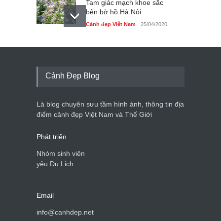
Tam giác mạch khoe sắc
bên bờ hồ Hà Nội
Cảnh đẹp Việt Nam
25/04/2020
Bán đảo Sơn Trà sẽ là khu
du lịch quốc gia
Cảnh đẹp Việt Nam
24/04/2020
Cảnh Đẹp Blog
Những món ăn đồng quê
dân dã ở Sài Gòn
Là blog chuyên sưu tầm hình ảnh, thông tin địa
Cảnh đẹp Việt Nam
25/04/2020
điểm cảnh đẹp Việt Nam và Thế Giới
Phát triển
Nhóm sinh viên
yêu Du Lịch
Email
info@canhdep.net