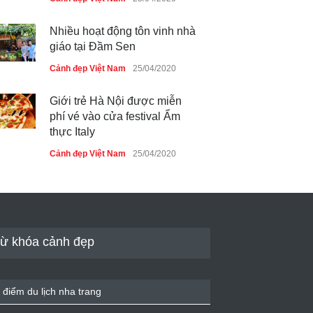
Nhiều hoạt động tôn vinh nhà
giáo tại Đầm Sen
Cảnh đẹp Việt Nam
25/04/2020
Giới trẻ Hà Nội được miễn
phí vé vào cửa festival Ẩm
thực Italy
Cảnh đẹp Việt Nam
25/04/2020
Tam giác mạch khoe sắc bên
bờ hồ Hà Nội
Cảnh đẹp Việt Nam
25/04/2020
ừ khóa cảnh đẹp
Bán đảo Sơn Trà sẽ là khu
du lịch quốc gia
 điểm du lịch nha trang
Cảnh đẹp Việt Nam
24/04/2020