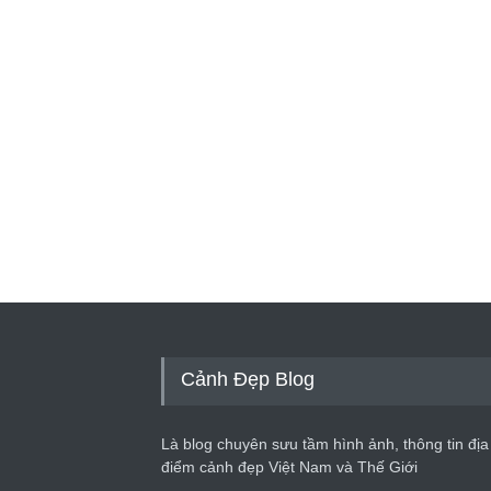
Cảnh Đẹp Blog
Là blog chuyên sưu tầm hình ảnh, thông tin địa
điểm cảnh đẹp Việt Nam và Thế Giới