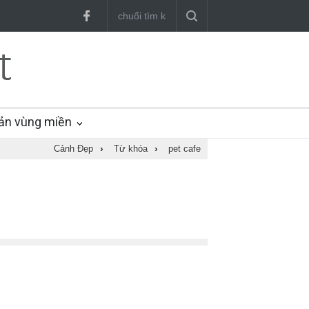
ản vùng miền
Cảnh Đẹp
›
Từ khóa
›
pet cafe