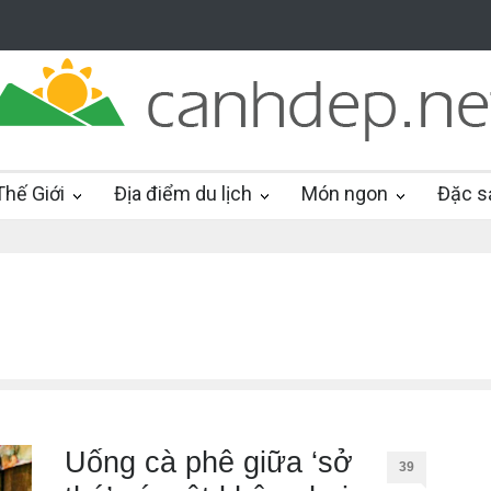
hế Giới
Địa điểm du lịch
Món ngon
Đặc s
Uống cà phê giữa ‘sở
39