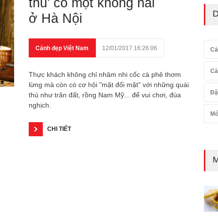
thú’ có một không hai
D
ở Hà Nội
Cảnh đẹp Việt Nam
12/01/2017 16:26:06
Cả
Cả
Thực khách không chỉ nhâm nhi cốc cà phê thơm
lừng mà còn có cơ hội "mặt đối mặt" với những quái
Đặ
thú như trăn đất, rồng Nam Mỹ... để vui chơi, đùa
nghịch.
Mó
CHI TIẾT
M