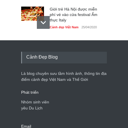
Giới trẻ Hà Nội được miễn
phí vé vào cửa festival Ẩm
thực Italy
Cảnh đẹp Việt Nam
25/04/2020
Tam giác mạch khoe sắc
bên bờ hồ Hà Nội
Cảnh đẹp Việt Nam
25/04/2020
Cảnh Đẹp Blog
Bán đảo Sơn Trà sẽ là khu
du lịch quốc gia
Là blog chuyên sưu tầm hình ảnh, thông tin địa
Cảnh đẹp Việt Nam
24/04/2020
điểm cảnh đẹp Việt Nam và Thế Giới
Phát triển
Nhóm sinh viên
yêu Du Lịch
Email