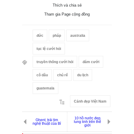
Thích và chia sẻ
Tham gia Page cộng đồng
đức
pháp
australia
tục lệ cưới hỏi
truyền thống cưới hỏi
đám cưới
cô dâu
chú rể
du lịch
guatemala
Cảnh đẹp Việt Nam
10 hồ nước đẹp
Ghent, trái tim
lung linh trên thế
nghệ thuật của Bỉ
giới