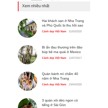
Xem nhiều nhất
Bán đảo Sơn Trà sẽ là khu
du lịch quốc gia
Cảnh đẹp Việt Nam
Hai khách sạn ở Nha Trang
24/04/2020
và Phú Quốc bị thu hồi sao
Những món ăn đồng quê
Cảnh đẹp Việt Nam
31/03/2020
dân dã ở Sài Gòn
Cảnh đẹp Việt Nam
25/04/2020
Bí ẩn đau thương trên đảo
búp bê ma quái ở Mexico
Cảnh đẹp Việt Nam
12/07/2017
Quán bánh mì chấm 40
năm ở Nha Trang
Cảnh đẹp Việt Nam
23/04/2020
3 quán xôi dẻo ngon có
tiếng ở Sài Gòn