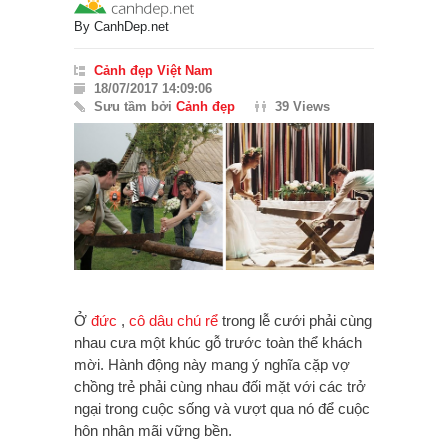
By
CanhDep.net
Cảnh đẹp Việt Nam
18/07/2017 14:09:06
Sưu tầm bởi
Cảnh đẹp
39 Views
Ở
đức
,
cô dâu
chú rể
trong lễ cưới phải cùng
nhau cưa một khúc gỗ trước toàn thể khách
mời. Hành động này mang ý nghĩa cặp vợ
chồng trẻ phải cùng nhau đối mặt với các trở
ngại trong cuộc sống và vượt qua nó để cuộc
hôn nhân mãi vững bền.