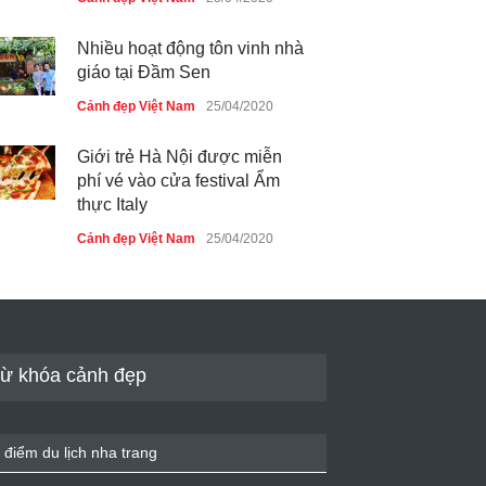
Nhiều hoạt động tôn vinh nhà
giáo tại Đầm Sen
Cảnh đẹp Việt Nam
25/04/2020
Giới trẻ Hà Nội được miễn
phí vé vào cửa festival Ẩm
thực Italy
Cảnh đẹp Việt Nam
25/04/2020
Tam giác mạch khoe sắc bên
bờ hồ Hà Nội
Cảnh đẹp Việt Nam
25/04/2020
ừ khóa cảnh đẹp
Bán đảo Sơn Trà sẽ là khu
du lịch quốc gia
 điểm du lịch nha trang
Cảnh đẹp Việt Nam
24/04/2020