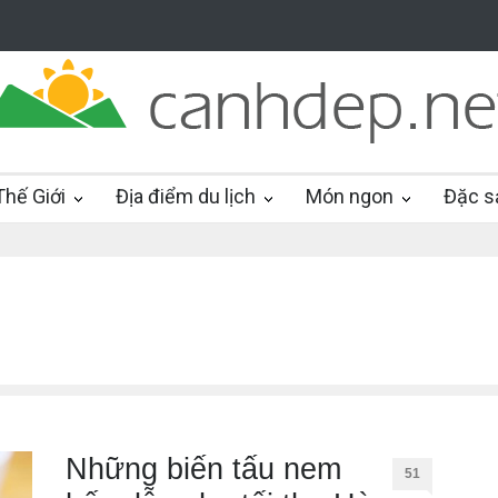
hế Giới
Địa điểm du lịch
Món ngon
Đặc s
Những biến tấu nem
51