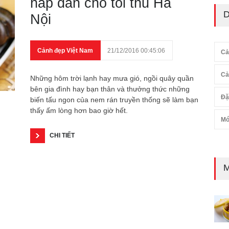
hấp dẫn cho tối thu Hà
D
Nội
Cảnh đẹp Việt Nam
21/12/2016 00:45:06
Cả
Cả
Những hôm trời lạnh hay mưa gió, ngồi quây quần
bên gia đình hay bạn thân và thưởng thức những
Đặ
biến tấu ngon của nem rán truyền thống sẽ làm bạn
thấy ấm lòng hơn bao giờ hết.
Mó
CHI TIẾT
M