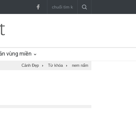
ản vùng miền
Cảnh Đẹp
›
Từ khóa
›
nem nấm