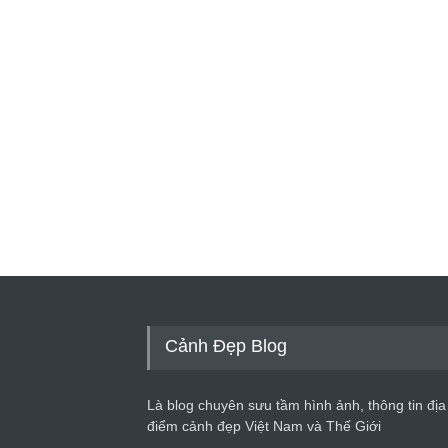
Cảnh Đẹp Blog
Là blog chuyên sưu tầm hình ảnh, thông tin địa
điểm cảnh đẹp Việt Nam và Thế Giới