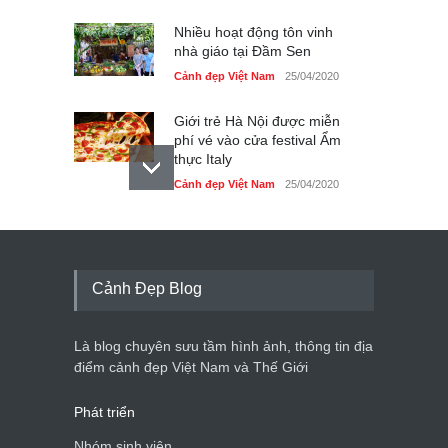
Nhiều hoạt động tôn vinh
nhà giáo tại Đầm Sen
Cảnh đẹp Việt Nam
25/04/2020
Giới trẻ Hà Nội được miễn
phí vé vào cửa festival Ẩm
thực Italy
Cảnh đẹp Việt Nam
25/04/2020
Tam giác mạch khoe sắc
bên bờ hồ Hà Nội
Cảnh đẹp Việt Nam
25/04/2020
Cảnh Đẹp Blog
Bán đảo Sơn Trà sẽ là khu
du lịch quốc gia
Là blog chuyên sưu tầm hình ảnh, thông tin địa
Cảnh đẹp Việt Nam
24/04/2020
điểm cảnh đẹp Việt Nam và Thế Giới
Phát triển
Nhóm sinh viên