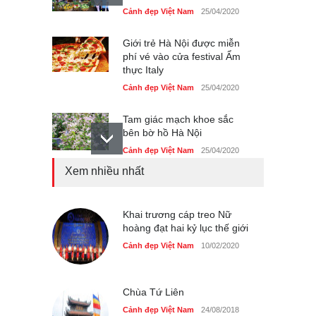
Cảnh đẹp Việt Nam
25/04/2020
Giới trẻ Hà Nội được miễn
phí vé vào cửa festival Ẩm
thực Italy
Cảnh đẹp Việt Nam
25/04/2020
Tam giác mạch khoe sắc
bên bờ hồ Hà Nội
Cảnh đẹp Việt Nam
25/04/2020
Xem nhiều nhất
Bán đảo Sơn Trà sẽ là khu
du lịch quốc gia
Cảnh đẹp Việt Nam
Khai trương cáp treo Nữ
24/04/2020
hoàng đạt hai kỷ lục thế giới
Những món ăn đồng quê
Cảnh đẹp Việt Nam
10/02/2020
dân dã ở Sài Gòn
Cảnh đẹp Việt Nam
25/04/2020
Chùa Tứ Liên
Cảnh đẹp Việt Nam
24/08/2018