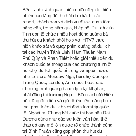
Bên cạnh cảnh quan thiên nhiên đẹp do thiên
nhiên ban tặng để thu hút du khách, các
resort, khách sạn và dịch vụ được quan tâm,
nâng cấp, trong năm qua, Hiệp hội Du lịch của
Tỉnh còn tổ chức nhiều hoạt động quảng bá
thu hút du khách phối hợp với HTV7 thực
hiện khảo sát và quay phim quảng bá du lịch
tại các huyện Tánh Linh, Hàm Thuận Nam,
Phú Qúy và Phan Thiết hoặc giới thiệu đến du
khách quốc tế thông qua các chương trình ở
hội chợ du lịch quốc tế trong và ngoài nước
như Leisure Moscow Nga, hội chợ Caexpo
Trung Quốc, London, Anh quốc hoặc các
chương trình quảng bá du lịch tại Nhật ản,
phát động thị trường Nga… Bên cạnh đó Hiệp
hội cũng đón tiếp và giới thiệu tiềm năng hợp
tác, phát triển du lịch với đoàn farmtrip quốc
tế. Ngoài ra, Chung kết cuộc thi hoa hậu Đại
Dương cũng như các sự kiện văn hóa, thể
thao có quy mô lớn được tổ chức thành công
tại Bình Thuận cũng góp phần thu hút du