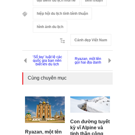
địa điểm du lịch mũi né
bình thuận
hiệp hội du lịch tỉnh bình thuận
hình ảnh du lịch
Cảnh đẹp Việt Nam
‘Sổ tay’ luật lệ các
Ryazan, một tên
quốc gia bạn nên
gọi hai địa danh
biết khi du lịch
Cùng chuyên mục
Con đường tuyết
kỳ vĩ Alpine và
Ryazan, một tên
tinh thần công