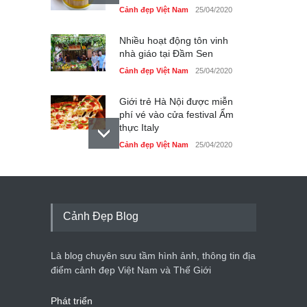
Cảnh đẹp Việt Nam
25/04/2020
Nhiều hoạt động tôn vinh
nhà giáo tại Đầm Sen
Cảnh đẹp Việt Nam
25/04/2020
Giới trẻ Hà Nội được miễn
phí vé vào cửa festival Ẩm
thực Italy
Cảnh đẹp Việt Nam
25/04/2020
Tam giác mạch khoe sắc
bên bờ hồ Hà Nội
Cảnh đẹp Việt Nam
25/04/2020
Cảnh Đẹp Blog
Bán đảo Sơn Trà sẽ là khu
du lịch quốc gia
Là blog chuyên sưu tầm hình ảnh, thông tin địa
Cảnh đẹp Việt Nam
24/04/2020
điểm cảnh đẹp Việt Nam và Thế Giới
Phát triển