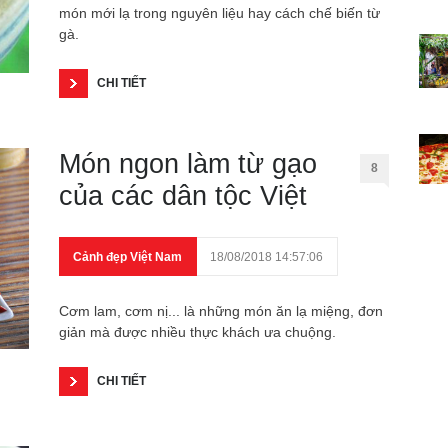
món mới lạ trong nguyên liệu hay cách chế biến từ
gà.
CHI TIẾT
Món ngon làm từ gạo
8
của các dân tộc Việt
Cảnh đẹp Việt Nam
18/08/2018 14:57:06
Cơm lam, cơm nị... là những món ăn lạ miệng, đơn
giản mà được nhiều thực khách ưa chuộng.
CHI TIẾT