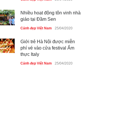
Nhiều hoạt động tôn vinh nhà
giáo tại Đầm Sen
Cảnh đẹp Việt Nam
25/04/2020
Giới trẻ Hà Nội được miễn
phí vé vào cửa festival Ẩm
thực Italy
Cảnh đẹp Việt Nam
25/04/2020
Tam giác mạch khoe sắc bên
bờ hồ Hà Nội
Cảnh đẹp Việt Nam
25/04/2020
Bán đảo Sơn Trà sẽ là khu
du lịch quốc gia
Cảnh đẹp Việt Nam
24/04/2020