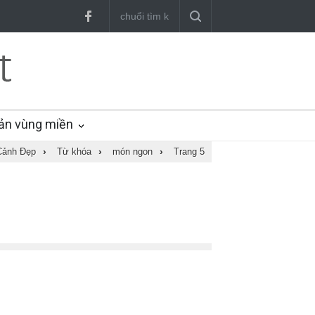
ản vùng miền
Cảnh Đẹp
›
Từ khóa
›
món ngon
›
Trang 5