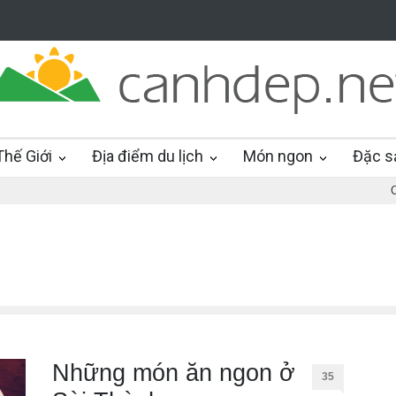
hế Giới
Địa điểm du lịch
Món ngon
Đặc s
Những món ăn ngon ở
35