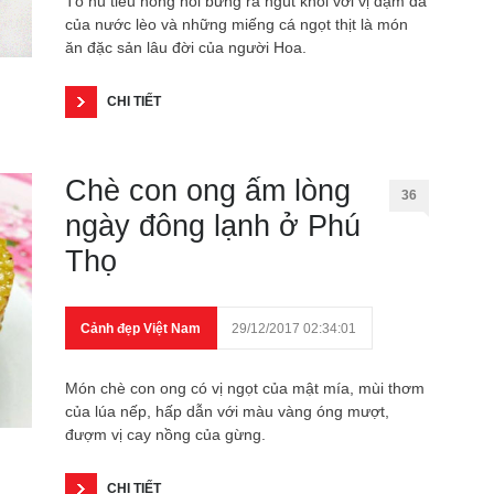
Tô hủ tiếu nóng hổi bưng ra ngút khói với vị đậm đà
của nước lèo và những miếng cá ngọt thịt là món
ăn đặc sản lâu đời của người Hoa.
CHI TIẾT
Chè con ong ấm lòng
36
ngày đông lạnh ở Phú
Thọ
Cảnh đẹp Việt Nam
29/12/2017 02:34:01
Món chè con ong có vị ngọt của mật mía, mùi thơm
của lúa nếp, hấp dẫn với màu vàng óng mượt,
đượm vị cay nồng của gừng.
CHI TIẾT