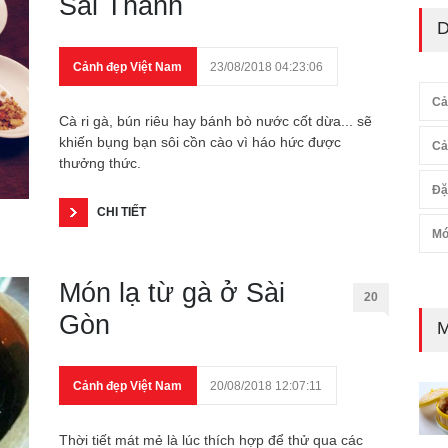
Sài Thành
D
Cảnh đẹp Việt Nam
23/08/2018 04:23:06
Cả
Cà ri gà, bún riêu hay bánh bò nước cốt dừa... sẽ
khiến bụng bạn sôi cồn cào vì háo hức được
Cả
thưởng thức.
Đặ
CHI TIẾT
Mó
Món lạ từ gà ở Sài
20
Gòn
M
Cảnh đẹp Việt Nam
20/08/2018 12:07:11
Thời tiết mát mẻ là lúc thích hợp để thử qua các