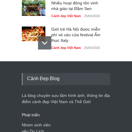
Nhiều hoạt động tôn vinh
nhà giáo tại Đầm Sen
Cảnh đẹp Việt Nam
25/04/2020
Giới trẻ Hà Nội được miễn
phí vé vào cửa festival Ẩm
thực Italy
Cảnh đẹp Việt Nam
25/04/2020
Tam giác mạch khoe sắc
bên bờ hồ Hà Nội
Cảnh đẹp Việt Nam
25/04/2020
Cảnh Đẹp Blog
Bán đảo Sơn Trà sẽ là khu
du lịch quốc gia
Là blog chuyên sưu tầm hình ảnh, thông tin địa
Cảnh đẹp Việt Nam
24/04/2020
điểm cảnh đẹp Việt Nam và Thế Giới
Phát triển
Nhóm sinh viên
yêu Du Lịch