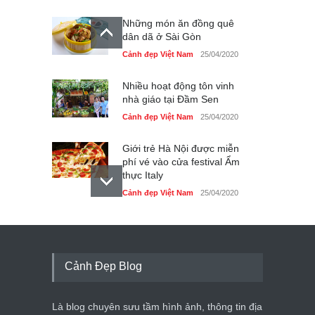
Những món ăn đồng quê
dân dã ở Sài Gòn
Cảnh đẹp Việt Nam
25/04/2020
Nhiều hoạt động tôn vinh
nhà giáo tại Đầm Sen
Cảnh đẹp Việt Nam
25/04/2020
Giới trẻ Hà Nội được miễn
phí vé vào cửa festival Ẩm
thực Italy
Cảnh đẹp Việt Nam
25/04/2020
Tam giác mạch khoe sắc
bên bờ hồ Hà Nội
Cảnh đẹp Việt Nam
25/04/2020
Cảnh Đẹp Blog
Bán đảo Sơn Trà sẽ là khu
du lịch quốc gia
Là blog chuyên sưu tầm hình ảnh, thông tin địa