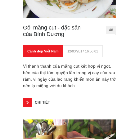
Gỏi măng cụt - đặc sản
48
của Bình Dương
Cảnh đẹp Việt Nam
12/03/2017 16:56:01
Vị thanh thanh của măng cụt kết hợp vị ngọt,
béo của thịt tôm quyện lẫn trong vị cay của rau
răm, vị ngậy của lạc rang khiến món ăn này trở
nên lạ miệng với du khách.
CHI TIẾT