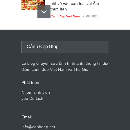
phí vé vào cửa festival Ẩm
thực Italy
Cảnh đẹp Việt Nam
25/04/2020
Tam giác mạch khoe sắc
bên bờ hồ Hà Nội
Cảnh đẹp Việt Nam
25/04/2020
Cảnh Đẹp Blog
Bán đảo Sơn Trà sẽ là khu
du lịch quốc gia
Là blog chuyên sưu tầm hình ảnh, thông tin địa
Cảnh đẹp Việt Nam
24/04/2020
điểm cảnh đẹp Việt Nam và Thế Giới
Phát triển
Nhóm sinh viên
yêu Du Lịch
Email
info@canhdep.net