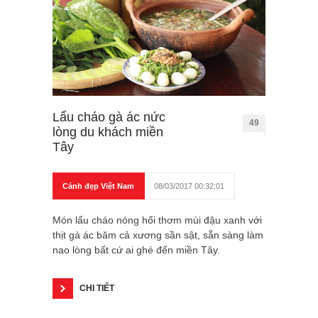
Lẩu cháo gà ác nức
49
lòng du khách miền
Tây
Cảnh đẹp Việt Nam
08/03/2017 00:32:01
Món lẩu cháo nóng hổi thơm mùi đậu xanh với
thịt gà ác băm cả xương sần sật, sẵn sàng làm
nao lòng bất cứ ai ghé đến miền Tây.
CHI TIẾT