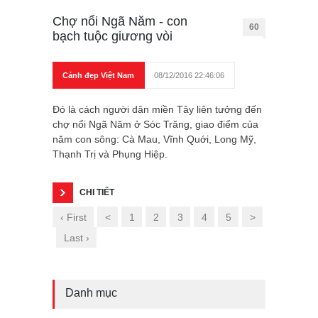
Chợ nổi Ngã Năm - con
60
bạch tuộc giương vòi
Cảnh đẹp Việt Nam
08/12/2016 22:46:06
Đó là cách người dân miền Tây liên tưởng đến
chợ nổi Ngã Năm ở Sóc Trăng, giao điểm của
năm con sông: Cà Mau, Vĩnh Quới, Long Mỹ,
Thạnh Trị và Phụng Hiệp.
CHI TIẾT
‹ First
<
1
2
3
4
5
>
Last ›
Danh mục