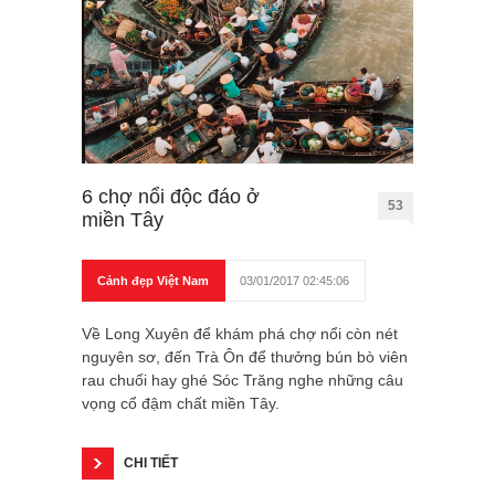
6 chợ nổi độc đáo ở
53
miền Tây
Cảnh đẹp Việt Nam
03/01/2017 02:45:06
Về Long Xuyên để khám phá chợ nổi còn nét
nguyên sơ, đến Trà Ôn để thưởng bún bò viên
rau chuối hay ghé Sóc Trăng nghe những câu
vọng cổ đậm chất miền Tây.
CHI TIẾT