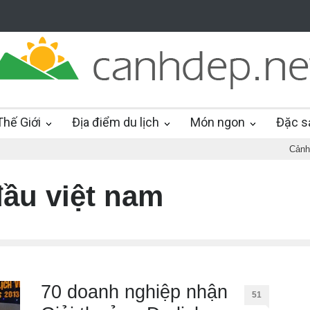
hế Giới
Địa điểm du lịch
Món ngon
Đặc s
Cảnh
ầu việt nam
70 doanh nghiệp nhận
51