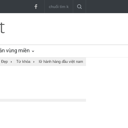
ản vùng miền
 Đẹp
›
Từ khóa
›
lữ hành hàng đầu việt nam