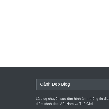
Cảnh Đẹp Blog
Là blog chuyên sưu tầm hình ảnh, thông tin địa
điểm cảnh đẹp Việt Nam và Thế Giới