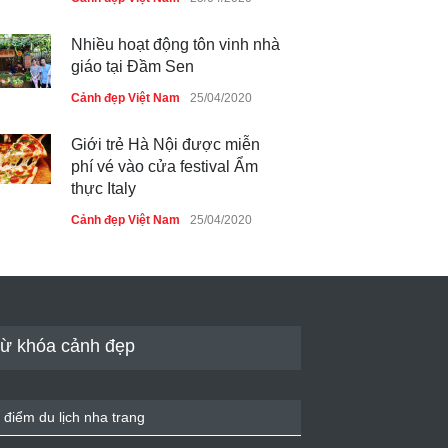
Nhiều hoạt động tôn vinh nhà
giáo tại Đầm Sen
Cảnh đẹp Việt Nam
25/04/2020
Giới trẻ Hà Nội được miễn
phí vé vào cửa festival Ẩm
thực Italy
Cảnh đẹp Việt Nam
25/04/2020
Tam giác mạch khoe sắc bên
bờ hồ Hà Nội
Cảnh đẹp Việt Nam
25/04/2020
ừ khóa cảnh đẹp
Bán đảo Sơn Trà sẽ là khu
du lịch quốc gia
 điểm du lịch nha trang
Cảnh đẹp Việt Nam
24/04/2020