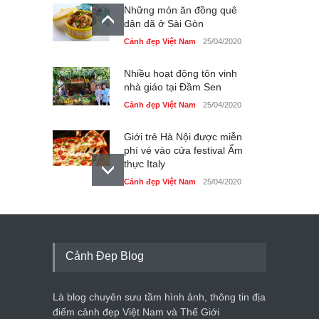
Những món ăn đồng quê
dân dã ở Sài Gòn
Cảnh đẹp Việt Nam
25/04/2020
Nhiều hoạt động tôn vinh
nhà giáo tại Đầm Sen
Cảnh đẹp Việt Nam
25/04/2020
Giới trẻ Hà Nội được miễn
phí vé vào cửa festival Ẩm
thực Italy
Cảnh đẹp Việt Nam
25/04/2020
Tam giác mạch khoe sắc
bên bờ hồ Hà Nội
Cảnh đẹp Việt Nam
25/04/2020
Cảnh Đẹp Blog
Bán đảo Sơn Trà sẽ là khu
du lịch quốc gia
Là blog chuyên sưu tầm hình ảnh, thông tin địa
Cảnh đẹp Việt Nam
24/04/2020
điểm cảnh đẹp Việt Nam và Thế Giới