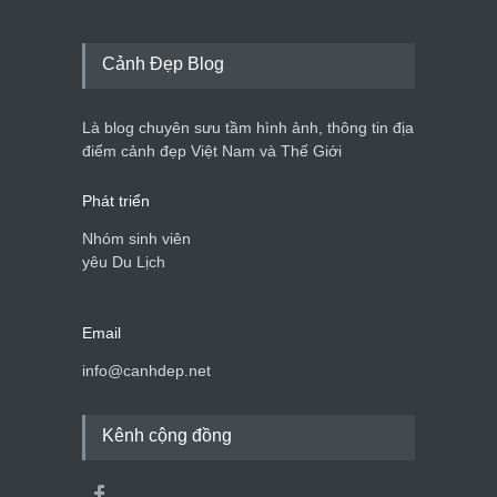
bên bờ hồ Hà Nội
Cảnh đẹp Việt Nam
25/04/2020
Cảnh Đẹp Blog
Bán đảo Sơn Trà sẽ là khu
du lịch quốc gia
Là blog chuyên sưu tầm hình ảnh, thông tin địa
Cảnh đẹp Việt Nam
24/04/2020
điểm cảnh đẹp Việt Nam và Thế Giới
Phát triển
Nhóm sinh viên
yêu Du Lịch
Email
info@canhdep.net
Kênh cộng đồng