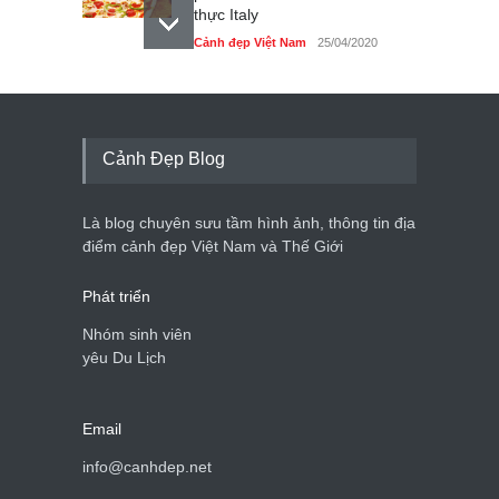
thực Italy
Cảnh đẹp Việt Nam
25/04/2020
Tam giác mạch khoe sắc
bên bờ hồ Hà Nội
Cảnh đẹp Việt Nam
25/04/2020
Cảnh Đẹp Blog
Bán đảo Sơn Trà sẽ là khu
du lịch quốc gia
Là blog chuyên sưu tầm hình ảnh, thông tin địa
Cảnh đẹp Việt Nam
24/04/2020
điểm cảnh đẹp Việt Nam và Thế Giới
Phát triển
Nhóm sinh viên
yêu Du Lịch
Email
info@canhdep.net