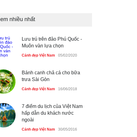
Những món ăn đồng quê dân
dã ở Sài Gòn
em nhiều nhất
Cảnh đẹp Việt Nam
25/04/2020
Lưu trú trên đảo Phú Quốc -
Nhiều hoạt động tôn vinh nhà
Muôn vàn lựa chọn
giáo tại Đầm Sen
Cảnh đẹp Việt Nam
05/02/2020
Cảnh đẹp Việt Nam
25/04/2020
Bánh canh chả cá cho bữa
trưa Sài Gòn
Cảnh đẹp Việt Nam
16/06/2018
7 điểm du lịch của Việt Nam
hấp dẫn du khách nước
ngoài
Cảnh đẹp Việt Nam
30/05/2016