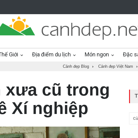
hế Giới
Địa điểm du lịch
Món ngon
Đặc s
Cảnh đẹp Blog
›
Cảnh đẹp Việt Nam
›
 xưa cũ trong
T
ê Xí nghiệp
Cù