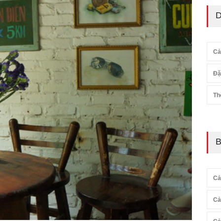
D
Cả
Đặ
Th
B
Cả
Cả