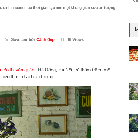
Cả
ọc sinh nhuốm màu thời gian tạo nên một không gian xưa ấn tượng
M
Sưu tầm bởi
Cảnh đẹp
46 Views
u đô thị văn quán
, Hà Đông, Hà Nội, vẻ thâm trầm, một
nhiều thực khách ấn tượng.