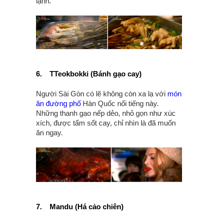
lạnh.
6.
TTeokbokki (Bánh gạo cay)
Người Sài Gòn có lẽ không còn xa lạ với
món
ăn đường phố
Hàn Quốc nổi tiếng này.
Những thanh gạo nếp dẻo, nhỏ gọn như xúc
xích, được tẩm sốt cay, chỉ nhìn là đã muốn
ăn ngay.
7.
Mandu (Há cảo chiên)