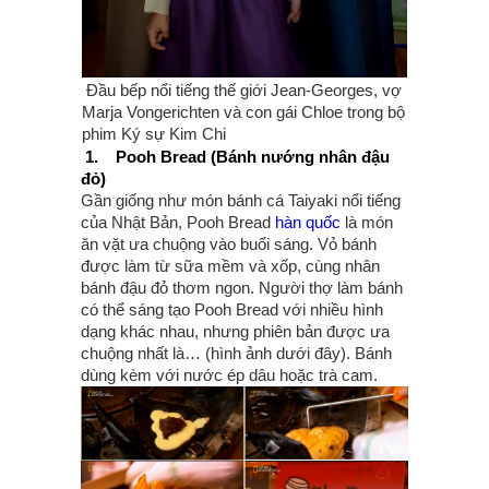
Đầu bếp nổi tiếng thế giới Jean-Georges, vợ
Marja Vongerichten và con gái Chloe trong bộ
phim Ký sự Kim Chi
1.
Pooh Bread (Bánh nướng nhân đậu
đỏ)
Gần giống như món bánh cá Taiyaki nổi tiếng
của Nhật Bản, Pooh Bread
hàn quốc
là món
ăn vặt ưa chuộng vào buổi sáng. Vỏ bánh
được làm từ sữa mềm và xốp, cùng nhân
bánh đậu đỏ thơm ngon. Người thợ làm bánh
có thể sáng tạo Pooh Bread với nhiều hình
dạng khác nhau, nhưng phiên bản được ưa
chuộng nhất là… (hình ảnh dưới đây). Bánh
dùng kèm với nước ép dâu hoặc trà cam.