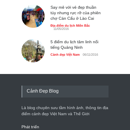
Say mê với vẻ đẹp thuần
túy nhưng rực rỡ của phiên
chợ Cán Cấu ở Lào Cai
Địa điểm du lịch Miền Bắc
11/05/2016
5 điểm du lịch tâm linh nổi
tiếng Quảng Ninh
Cảnh đẹp Việt Nam
06/11/2016
Cảnh Đẹp Blog
Là blog chuyên sưu tầm hình ảnh, thông tin địa
điểm cảnh đẹp Việt Nam và Thế Giới
Phát triển