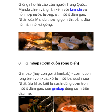
Giống như há cảo của người Trung Quốc,
Mandu chiên vàng, ăn kèm với
kim chi
và
hỗn hợp nước tương, ớt, một ít dấm gạo.
Nhân của Mandu thường gồm thịt bằm, đậu
hũ, hành tỏi và gừng.
8.
Gimbap (Cơm cuộn rong biển)
Gimbap (hay còn gọi là kimbab) - cơm cuộn
rong biển vốn xuất xứ từ một loại sushi của
Nhật. Sự khác biệt là sushi dùng cơm trộn
một ít dấm gạo, còn
gimbap
dùng cơm trộn
dầu mè.