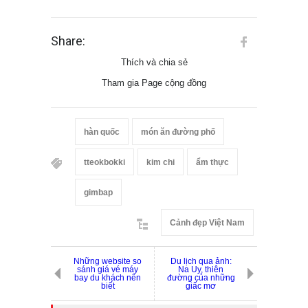
Share:
Thích và chia sẻ
Tham gia Page cộng đồng
hàn quốc
món ăn đường phố
tteokbokki
kim chi
ẩm thực
gimbap
Cảnh đẹp Việt Nam
Những website so
Du lịch qua ảnh:
sánh giá vé máy
Na Uy, thiên
bay du khách nên
đường của những
biết
giấc mơ