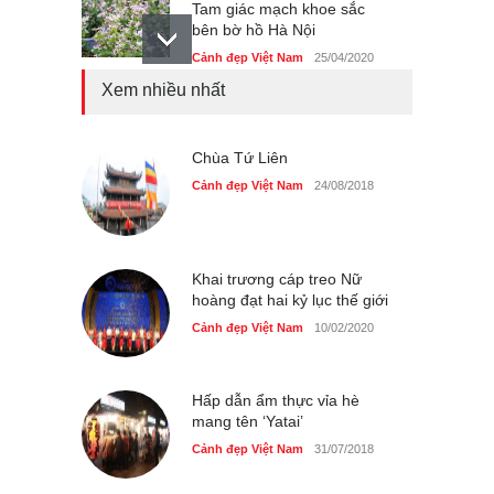
Tam giác mạch khoe sắc
bên bờ hồ Hà Nội
Cảnh đẹp Việt Nam
25/04/2020
Xem nhiều nhất
Bán đảo Sơn Trà sẽ là khu
du lịch quốc gia
Cảnh đẹp Việt Nam
Chùa Tứ Liên
24/04/2020
Cảnh đẹp Việt Nam
24/08/2018
Những món ăn đồng quê
dân dã ở Sài Gòn
Cảnh đẹp Việt Nam
25/04/2020
Khai trương cáp treo Nữ
hoàng đạt hai kỷ lục thế giới
Cảnh đẹp Việt Nam
10/02/2020
Hấp dẫn ẩm thực vỉa hè
mang tên ‘Yatai’
Cảnh đẹp Việt Nam
31/07/2018