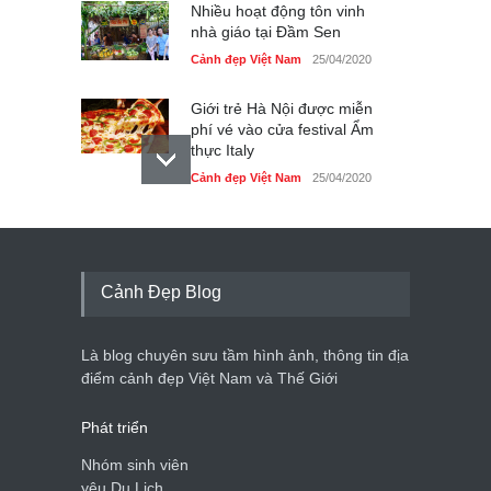
Nhiều hoạt động tôn vinh
nhà giáo tại Đầm Sen
Cảnh đẹp Việt Nam
25/04/2020
Giới trẻ Hà Nội được miễn
phí vé vào cửa festival Ẩm
thực Italy
Cảnh đẹp Việt Nam
25/04/2020
Tam giác mạch khoe sắc
bên bờ hồ Hà Nội
Cảnh đẹp Việt Nam
25/04/2020
Cảnh Đẹp Blog
Bán đảo Sơn Trà sẽ là khu
du lịch quốc gia
Là blog chuyên sưu tầm hình ảnh, thông tin địa
Cảnh đẹp Việt Nam
24/04/2020
điểm cảnh đẹp Việt Nam và Thế Giới
Phát triển
Nhóm sinh viên
yêu Du Lịch