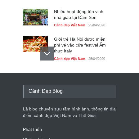
Nhiều hoạt động tôn vinh
nhà giáo tại Đầm Sen
Cảnh đẹp Việt Nam
25/04/2020
Giới trẻ Hà Nội được miễn
phí vé vào cửa festival Ẩm
thực Italy
Cảnh đẹp Việt Nam
25/04/2020
Tam giác mạch khoe sắc
bên bờ hồ Hà Nội
Cảnh đẹp Việt Nam
25/04/2020
Cảnh Đẹp Blog
Bán đảo Sơn Trà sẽ là khu
du lịch quốc gia
Là blog chuyên sưu tầm hình ảnh, thông tin địa
Cảnh đẹp Việt Nam
24/04/2020
điểm cảnh đẹp Việt Nam và Thế Giới
Phát triển