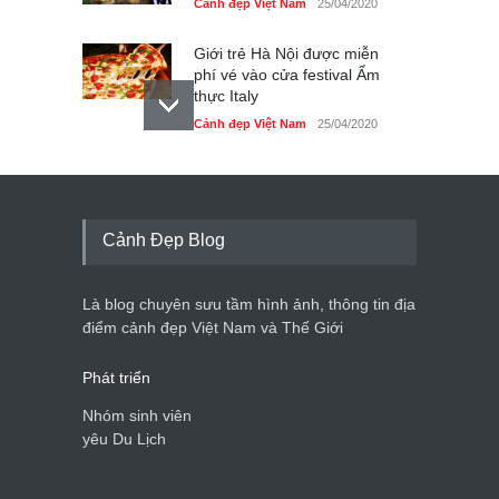
Cảnh đẹp Việt Nam
25/04/2020
Giới trẻ Hà Nội được miễn
phí vé vào cửa festival Ẩm
thực Italy
Cảnh đẹp Việt Nam
25/04/2020
Tam giác mạch khoe sắc
bên bờ hồ Hà Nội
Cảnh đẹp Việt Nam
25/04/2020
Cảnh Đẹp Blog
Bán đảo Sơn Trà sẽ là khu
du lịch quốc gia
Là blog chuyên sưu tầm hình ảnh, thông tin địa
Cảnh đẹp Việt Nam
24/04/2020
điểm cảnh đẹp Việt Nam và Thế Giới
Phát triển
Nhóm sinh viên
yêu Du Lịch