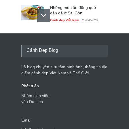
Những món ăn đồng quê
dân dã ở Sài Gòn
Cảnh đẹp Việt Nam
25/04/2020
Nhiều hoạt động tôn vinh
nhà giáo tại Đầm Sen
Cảnh đẹp Việt Nam
25/04/2020
Cảnh Đẹp Blog
Giới trẻ Hà Nội được miễn
phí vé vào cửa festival Ẩm
Là blog chuyên sưu tầm hình ảnh, thông tin địa
thực Italy
điểm cảnh đẹp Việt Nam và Thế Giới
Cảnh đẹp Việt Nam
25/04/2020
Phát triển
Nhóm sinh viên
yêu Du Lịch
Email