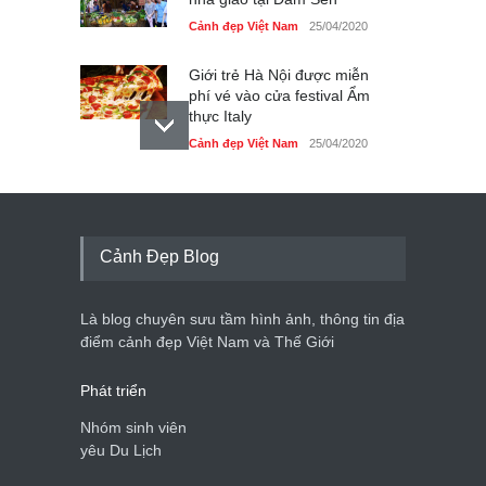
Cảnh đẹp Việt Nam
25/04/2020
Giới trẻ Hà Nội được miễn
phí vé vào cửa festival Ẩm
thực Italy
Cảnh đẹp Việt Nam
25/04/2020
Tam giác mạch khoe sắc
bên bờ hồ Hà Nội
Cảnh đẹp Việt Nam
25/04/2020
Cảnh Đẹp Blog
Bán đảo Sơn Trà sẽ là khu
du lịch quốc gia
Là blog chuyên sưu tầm hình ảnh, thông tin địa
Cảnh đẹp Việt Nam
24/04/2020
điểm cảnh đẹp Việt Nam và Thế Giới
Phát triển
Nhóm sinh viên
yêu Du Lịch