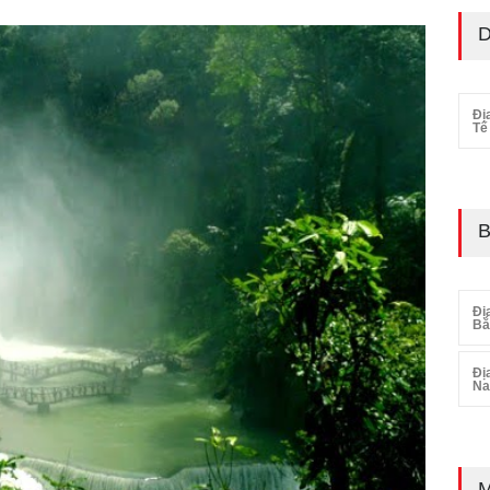
D
Đị
Tế
B
Đị
Bắ
Đị
N
M