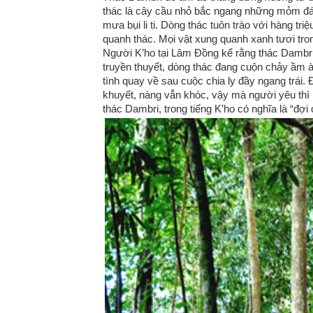
thác là cây cầu nhỏ bắc ngang những mỏm đ
mưa bụi li ti. Dòng thác tuôn trào với hàng t
quanh thác. Mọi vật xung quanh xanh tươi tro
Người K’ho tại Lâm Đồng kể rằng thác Dambri
truyền thuyết, dòng thác đang cuộn chảy ầm à
tình quay về sau cuộc chia ly đầy ngang trái. Đ
khuyết, nàng vẫn khóc, vậy mà người yêu thì 
thác Dambri, trong tiếng K’ho có nghĩa là “đợi 