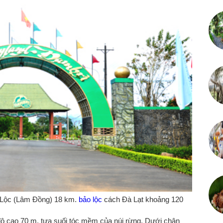
o Lộc (Lâm Đồng) 18 km.
bảo lộc
cách Đà Lạt khoảng 120
ộ cao 70 m, tựa suối tóc mềm của núi rừng. Dưới chân