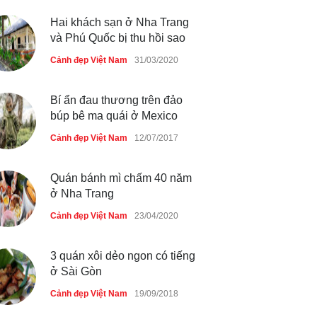
Hai khách sạn ở Nha Trang
Những món ăn đồng quê dân
và Phú Quốc bị thu hồi sao
dã ở Sài Gòn
Cảnh đẹp Việt Nam
31/03/2020
Cảnh đẹp Việt Nam
25/04/2020
Bí ẩn đau thương trên đảo
búp bê ma quái ở Mexico
Cảnh đẹp Việt Nam
12/07/2017
Quán bánh mì chấm 40 năm
ở Nha Trang
Cảnh đẹp Việt Nam
23/04/2020
3 quán xôi dẻo ngon có tiếng
ở Sài Gòn
Cảnh đẹp Việt Nam
19/09/2018