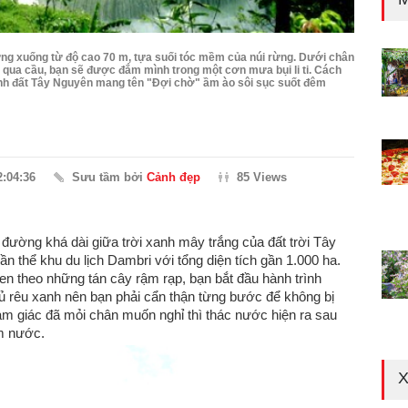
ứng xuống từ độ cao 70 m, tựa suối tóc mềm của núi rừng. Dưới chân
qua cầu, bạn sẽ được đắm mình trong một cơn mưa bụi li ti. Cách
nh đất Tây Nguyên mang tên "Đợi chờ" ầm ào sôi sục suốt đêm
2:04:36
Sưu tầm bởi
Cảnh đẹp
85 Views
đường khá dài giữa trời xanh mây trắng của đất trời Tây
n thể khu du lịch Dambri với tổng diện tích gần 1.000 ha.
n theo những tán cây rậm rạp, bạn bắt đầu hành trình
 rêu xanh nên bạn phải cẩn thận từng bước để không bị
cảm giác đã mỏi chân muốn nghỉ thì thác nước hiện ra sau
m nước.
X