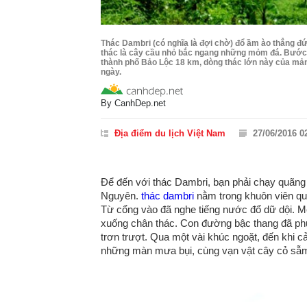
Thác Dambri (có nghĩa là đợi chờ) đổ ầm ào thẳng đ
thác là cây cầu nhỏ bắc ngang những mỏm đá. Bước 
thành phố Bảo Lộc 18 km, dòng thác lớn này của mả
ngày.
By
CanhDep.net
Địa điểm du lịch Việt Nam
27/06/2016 0
Để đến với thác Dambri, bạn phải chạy quãng 
Nguyên.
thác dambri
nằm trong khuôn viên quầ
Từ cổng vào đã nghe tiếng nước đổ dữ dội. Me
xuống chân thác. Con đường bậc thang đã phủ
trơn trượt. Qua một vài khúc ngoặt, đến khi 
những màn mưa bụi, cùng vạn vật cây cỏ sẫ