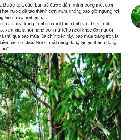
á. Bước qua cầu, bạn sẽ được đắm mình trong một cơn
riệu hạt nước đã tạo thành cơn mưa không bao giờ ngừng rơi
ng làn nước mát lạnh.
 chất chứa trong mình cả một thiên tình sử. Theo một
o, xưa kia là nơi nàng sơn nữ K’ho ngồi khóc đợi người
ã trải qua bao mùa lúa chín trên rẫy, bao mùa trăng tròn lại
biền biệt nơi đâu. Nước mắt nàng đọng lại tạo thành dòng
chờ”.