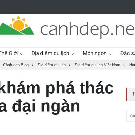
hế Giới
Địa điểm du lịch
Món ngon
Đặc s
Cảnh đẹp Blog
›
Địa điểm du lịch
›
Địa điểm du lịch Việt Nam
›
Hàn
 khám phá thác
T
a đại ngàn
Cù