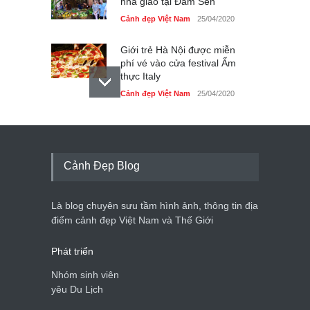
nhà giáo tại Đầm Sen
Cảnh đẹp Việt Nam
25/04/2020
Giới trẻ Hà Nội được miễn
phí vé vào cửa festival Ẩm
thực Italy
Cảnh đẹp Việt Nam
25/04/2020
Tam giác mạch khoe sắc
bên bờ hồ Hà Nội
Cảnh đẹp Việt Nam
25/04/2020
Cảnh Đẹp Blog
Bán đảo Sơn Trà sẽ là khu
du lịch quốc gia
Là blog chuyên sưu tầm hình ảnh, thông tin địa
Cảnh đẹp Việt Nam
24/04/2020
điểm cảnh đẹp Việt Nam và Thế Giới
Phát triển
Nhóm sinh viên
yêu Du Lịch