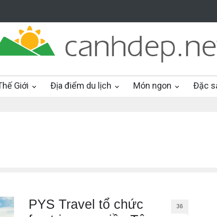
hế Giới
Địa điểm du lịch
Món ngon
Đặc s
PYS Travel tổ chức
36