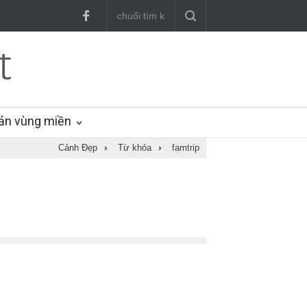
ản vùng miền
Cảnh Đẹp
›
Từ khóa
›
famtrip