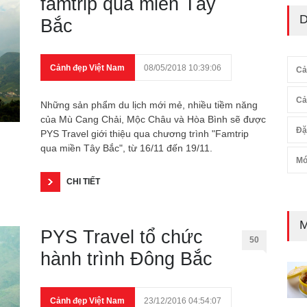
famtrip qua miền Tây
D
Bắc
Cảnh đẹp Việt Nam
08/05/2018 10:39:06
Cả
Cả
Những sản phẩm du lịch mới mẻ, nhiều tiềm năng
của Mù Cang Chải, Mộc Châu và Hòa Bình sẽ được
Đặ
PYS Travel giới thiệu qua chương trình "Famtrip
qua miền Tây Bắc", từ 16/11 đến 19/11.
Mó
CHI TIẾT
M
PYS Travel tổ chức
50
hành trình Đông Bắc
Cảnh đẹp Việt Nam
23/12/2016 04:54:07