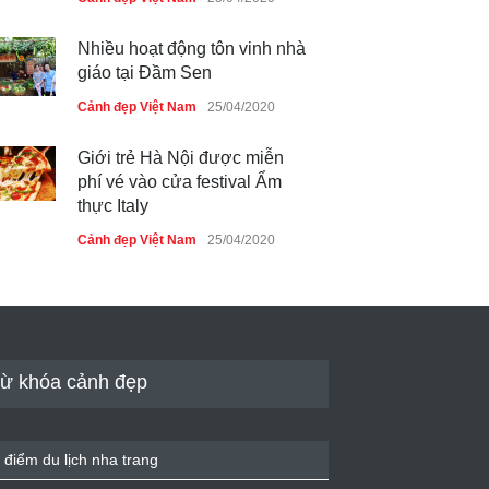
Nhiều hoạt động tôn vinh nhà
giáo tại Đầm Sen
Cảnh đẹp Việt Nam
25/04/2020
Giới trẻ Hà Nội được miễn
phí vé vào cửa festival Ẩm
thực Italy
Cảnh đẹp Việt Nam
25/04/2020
Tam giác mạch khoe sắc bên
bờ hồ Hà Nội
Cảnh đẹp Việt Nam
25/04/2020
ừ khóa cảnh đẹp
Bán đảo Sơn Trà sẽ là khu
du lịch quốc gia
 điểm du lịch nha trang
Cảnh đẹp Việt Nam
24/04/2020